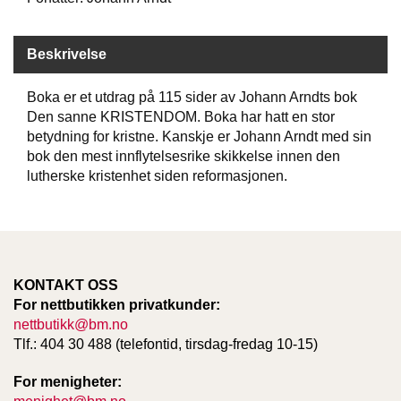
W
Beskrivelse
I
L
Boka er et utdrag på 115 sider av Johann Arndts bok
L
Den sanne KRISTENDOM. Boka har hatt en stor
O
W
betydning for kristne. Kanskje er Johann Arndt med sin
T
bok den mest innflytelsesrike skikkelse innen den
R
lutherske kristenhet siden reformasjonen.
E
E
B
I
KONTAKT OSS
B
For nettbutikken privatkunder:
L
nettbutikk@bm.no
E
Tlf.: 404 30 488 (telefontid, tirsdag-fredag 10-15)
R
For menigheter: