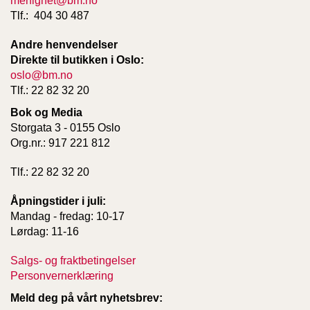
menighet@bm.no
T
Tlf.: 404 30 487
E
O
Andre henvendelser
L
Direkte til butikken i Oslo:
O
G
oslo@bm.no
I
Tlf.: 22 82 32 20
O
Bok og Media
G
S
Storgata 3 - 0155 Oslo
T
Org.nr.: 917 221 812
U
D
Tlf.: 22 82 32 20
I
E
Åpningstider i juli:
Mandag - fredag: 10-17
Lørdag: 11-16
Salgs- og fraktbetingelser
Personvernerklæring
Meld deg på vårt nyhetsbrev: