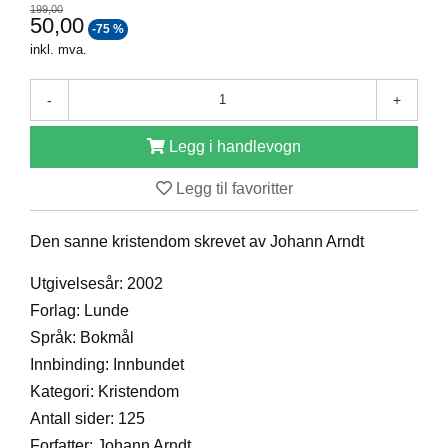
199,00
D
50,00
-75 %
inkl. mva.
B
-
+
Ø
K
E
Legg i handlevogn
R
Legg til favoritter
B
Den sanne kristendom skrevet av Johann Arndt
A
R
Utgivelsesår: 2002
N
Forlag: Lunde
Språk: Bokmål
G
Innbinding: Innbundet
A
Kategori: Kristendom
V
E
Antall sider: 125
R
Forfatter: Johann Arndt