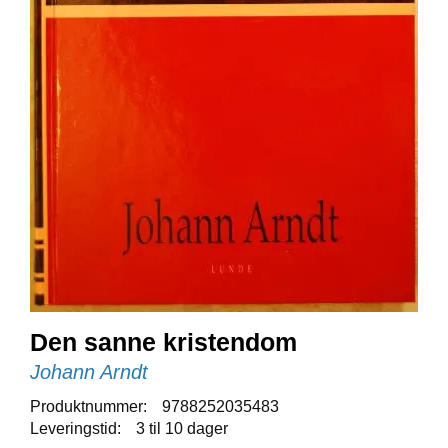
E
N
I
G
H
E
T
N
Y
H
E
T
E
R
Den sanne kristendom
Johann Arndt
T
I
Produktnummer:
9788252035483
L
Leveringstid:
3 til 10 dager
B
U