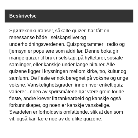
Beskrivelse
W
I
L
Spørrekonkurranser, såkalte quizer, har fått en
L
renessanse både i selskapslivet og
O
underholdningsverdenen. Quizprogrammer i radio og
W
fjernsyn er populære som aldri før. Denne boka gir
T
mange quizer til bruk i selskap, på hytteturer, sosiale
R
E
samlinger, eller kanskje under lange bilturer. Alle
E
quizene ligger i krysningen mellom kirke, tro, kultur og
samfunn. De fleste er nok beregnet på voksne og unge
voksne. Vanskelighetsgraden innen hver enkelt quiz
B
varierer - noen av spørsmålene bør være greie for de
I
fleste, andre krever litt tankearbeid og kanskje også
B
forkunnskaper, og noen er kanskje vanskelige.
L
Svardelen er forholdsvis omfattende, slik at den som
E
vil, også kan lære noe av de ulike quizene.
R