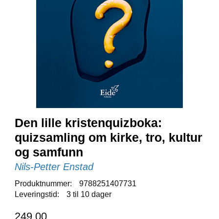
E
N
I
G
H
E
T
N
Y
H
E
Den lille kristenquizboka:
T
quizsamling om kirke, tro, kultur
E
R
og samfunn
Nils-Petter Enstad
T
Produktnummer:
9788251407731
I
Leveringstid:
3 til 10 dager
L
B
249,00
U