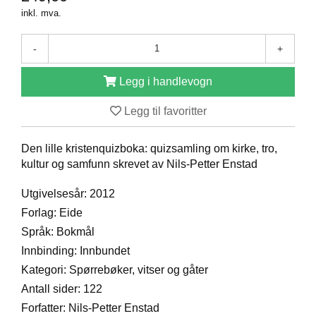
D
inkl. mva.
-
+
B
Ø
Legg i handlevogn
K
E
Legg til favoritter
R
Den lille kristenquizboka: quizsamling om kirke, tro,
kultur og samfunn skrevet av Nils-Petter Enstad
B
A
R
Utgivelsesår: 2012
N
Forlag: Eide
Språk: Bokmål
Innbinding: Innbundet
G
A
Kategori: Spørrebøker, vitser og gåter
V
Antall sider: 122
E
R
Forfatter: Nils-Petter Enstad