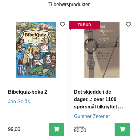
T
Tilbehørsprodukter
E
O
L
TILBUD
O
G
I
O
G
S
T
U
D
I
E
Bibelquiz-boka 2
Det skjedde i de
dager...: over 1100
Jon Selås
spørsmål tilknyttet
religion og tro :
Gunther Zerener
bibelhistorie,
199,00
trosretninger og
99,00
90,00
regelrette skrøner