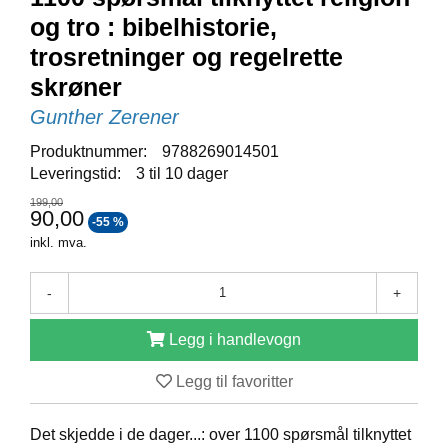
D
og tro : bibelhistorie,
trosretninger og regelrette
skrøner
B
Ø
Gunther Zerener
K
E
Produktnummer:
9788269014501
R
Leveringstid:
3 til 10 dager
199,00
90,00
-55 %
B
inkl. mva.
A
R
N
-
+
Legg i handlevogn
G
A
Legg til favoritter
V
E
Det skjedde i de dager...: over 1100 spørsmål tilknyttet
R