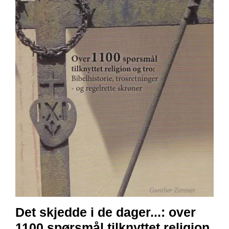
E
N
I
G
H
E
T
N
Y
H
E
T
E
R
T
I
L
Det skjedde i de dager...: over
B
1100 spørsmål tilknyttet religion
U