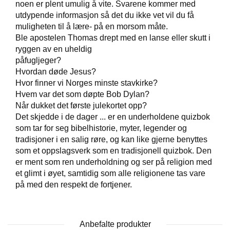
noen er plent umulig å vite. Svarene kommer med
T
utdypende informasjon så det du ikke vet vil du få
E
O
muligheten til å lære- på en morsom måte.
L
Ble apostelen Thomas drept med en lanse eller skutt i
O
ryggen av en uheldig
G
påfugljeger?
I
Hvordan døde Jesus?
O
Hvor finner vi Norges minste stavkirke?
G
S
Hvem var det som døpte Bob Dylan?
T
Når dukket det første julekortet opp?
U
Det skjedde i de dager ... er en underholdene quizbok
D
som tar for seg bibelhistorie, myter, legender og
I
tradisjoner i en salig røre, og kan like gjerne benyttes
E
som et oppslagsverk som en tradisjonell quizbok. Den
er ment som ren underholdning og ser på religion med
et glimt i øyet, samtidig som alle religionene tas vare
på med den respekt de fortjener.
Anbefalte produkter