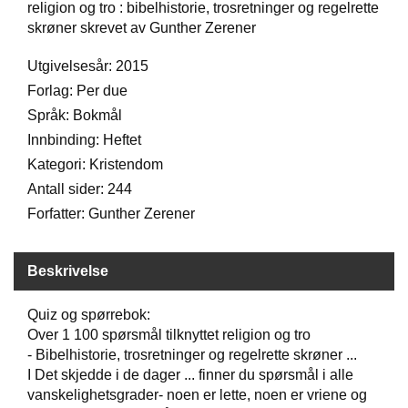
religion og tro : bibelhistorie, trosretninger og regelrette
skrøner skrevet av Gunther Zerener
W
Utgivelsesår: 2015
I
L
Forlag: Per due
L
Språk: Bokmål
O
W
Innbinding: Heftet
T
Kategori: Kristendom
R
Antall sider: 244
E
E
Forfatter: Gunther Zerener
B
Beskrivelse
I
B
Quiz og spørrebok:
L
Over 1 100 spørsmål tilknyttet religion og tro
E
- Bibelhistorie, trosretninger og regelrette skrøner ...
R
I Det skjedde i de dager ... finner du spørsmål i alle
vanskelighetsgrader- noen er lette, noen er vriene og