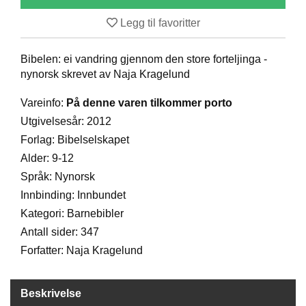
D
Legg til favoritter
Bibelen: ei vandring gjennom den store forteljinga -
B
Ø
nynorsk skrevet av Naja Kragelund
K
E
Vareinfo:
På denne varen tilkommer porto
R
Utgivelsesår: 2012
Forlag: Bibelselskapet
Alder: 9-12
B
A
Språk: Nynorsk
R
Innbinding: Innbundet
N
Kategori: Barnebibler
Antall sider: 347
G
Forfatter: Naja Kragelund
A
V
E
Beskrivelse
R