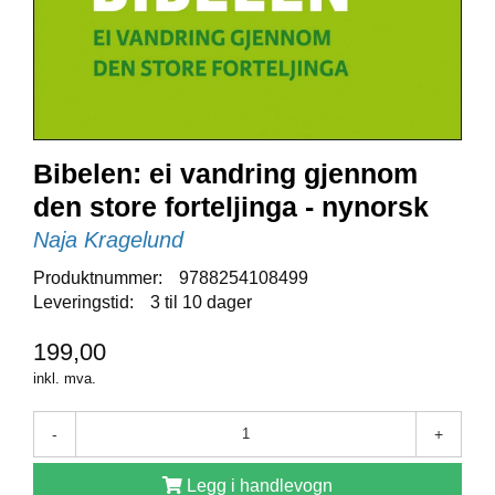
E
N
I
G
H
E
T
Bibelen: ei vandring gjennom
den store forteljinga - nynorsk
N
Y
Naja Kragelund
H
E
Produktnummer:
9788254108499
T
Leveringstid:
3 til 10 dager
E
R
199,00
inkl. mva.
T
I
-
+
L
B
Legg i handlevogn
U