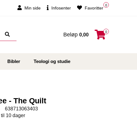
0
Min side
Infosenter
Favoritter
0
Beløp
0,00
Bibler
Teologi og studie
ee - The Quilt
:
638713063403
 til 10 dager