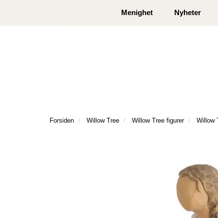
|
|
Kontakt oss
Åpningstider
Logg inn eller
Menighet
Nyheter
Forsiden
Willow Tree
Willow Tree figurer
Willow 