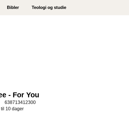
0
Bibler
Teologi og studie
Min side
Infosenter
Favoritter
ee - For You
:
638713412300
 til 10 dager