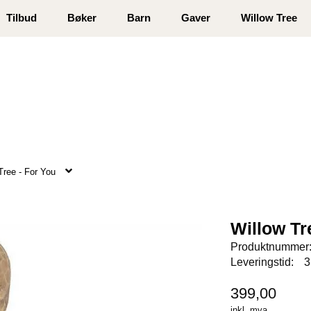
 registrer deg
Tilbud
Bøker
Barn
Gaver
Willow Tree
Tree - For You
Willow Tr
Produktnummer
Leveringstid:
3
399,00
inkl. mva.