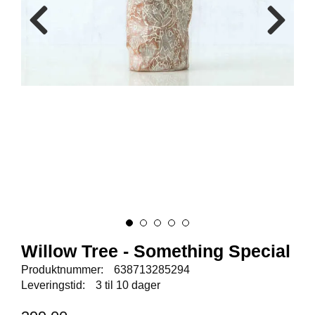
E
N
I
G
H
E
T
N
Y
H
E
T
E
R
Willow Tree - Something Special
T
Produktnummer:
638713285294
I
Leveringstid:
3 til 10 dager
L
B
U