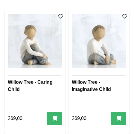
W
I
L
L
O
W
T
R
E
E
Willow Tree - Caring
Willow Tree -
B
Child
Imaginative Child
I
B
L
E
R
269,00
269,00