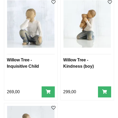
T
E
O
L
O
G
I
O
G
S
T
U
Willow Tree -
Willow Tree -
D
Inquisitive Child
Kindness (boy)
I
E
269,00
299,00