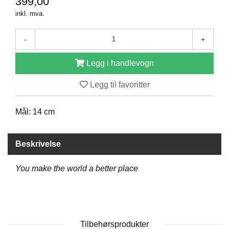
399,00
D
inkl. mva.
-
+
B
Ø
Legg i handlevogn
K
E
R
Legg til favoritter
Mål: 14 cm
B
A
R
Beskrivelse
N
You make the world a better place
G
A
V
E
R
Tilbehørsprodukter