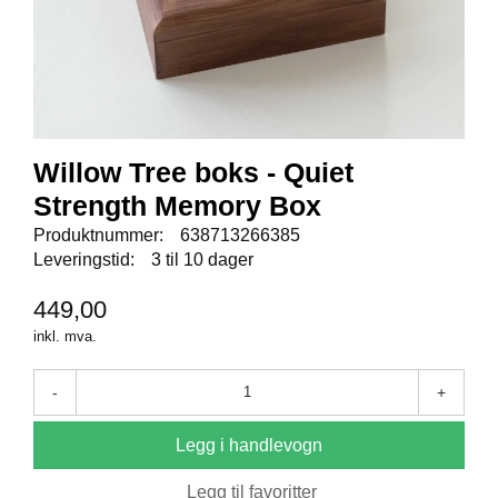
N
I
G
H
E
T
Willow Tree boks - Quiet
N
Y
Strength Memory Box
H
Produktnummer:
638713266385
E
T
Leveringstid:
3 til 10 dager
E
R
449,00
inkl. mva.
T
I
-
+
L
B
U
Legg i handlevogn
D
Legg til favoritter