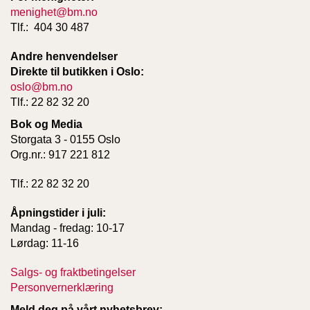
menighet@bm.no
G
S
Tlf.: 404 30 487
T
U
Andre henvendelser
D
Direkte til butikken i Oslo:
I
oslo@bm.no
E
Tlf.: 22 82 32 20
Bok og Media
Storgata 3 - 0155 Oslo
Org.nr.: 917 221 812
Tlf.: 22 82 32 20
Åpningstider i juli:
Mandag - fredag: 10-17
Lørdag: 11-16
Salgs- og fraktbetingelser
Personvernerklæring
Meld deg på vårt nyhetsbrev: