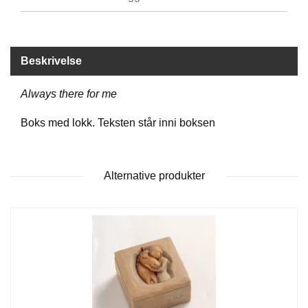
B
Ø
K
E
Beskrivelse
R
Always there for me
B
A
Boks med lokk. Teksten står inni boksen
R
N
Alternative produkter
G
A
V
E
R
W
I
L
L