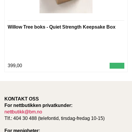
O
W
T
R
Willow Tree boks - Quiet Strength Keepsake Box
E
E
B
I
B
399,00
L
E
R
T
E
KONTAKT OSS
O
For nettbutikken privatkunder:
L
nettbutikk@bm.no
O
Tlf.: 404 30 488 (telefontid, tirsdag-fredag 10-15)
G
I
For menigheter:
O