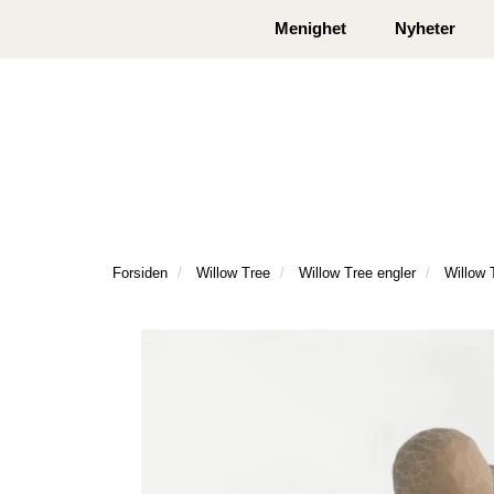
|
|
Kontakt oss
Åpningstider
Logg inn eller
Menighet
Nyheter
Forsiden
Willow Tree
Willow Tree engler
Willow 