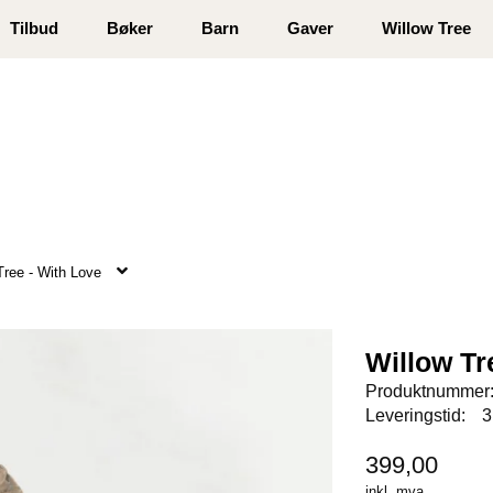
 registrer deg
Tilbud
Bøker
Barn
Gaver
Willow Tree
Tree - With Love
Willow Tr
Produktnummer
Leveringstid:
3
399,00
inkl. mva.