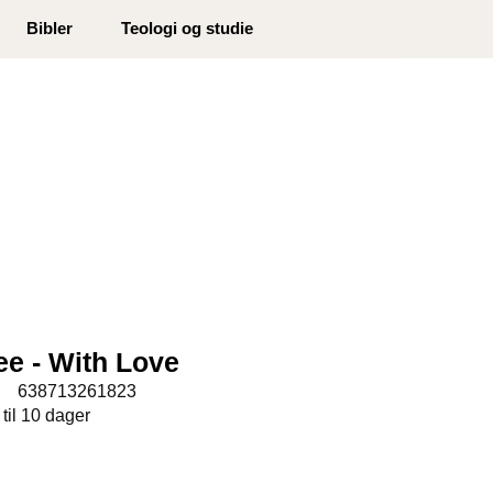
0
Bibler
Teologi og studie
Min side
Infosenter
Favoritter
ee - With Love
:
638713261823
 til 10 dager