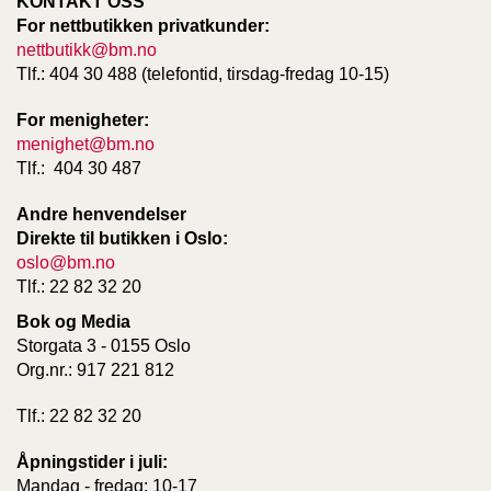
KONTAKT OSS
T
For nettbutikken privatkunder:
E
nettbutikk@bm.no
O
Tlf.: 404 30 488 (telefontid, tirsdag-fredag 10-15)
L
O
G
For menigheter:
I
menighet@bm.no
O
Tlf.: 404 30 487
G
S
Andre henvendelser
T
Direkte til butikken i Oslo:
U
oslo@bm.no
D
I
Tlf.: 22 82 32 20
E
Bok og Media
Storgata 3 - 0155 Oslo
Org.nr.: 917 221 812
Tlf.: 22 82 32 20
Åpningstider i juli:
Mandag - fredag: 10-17