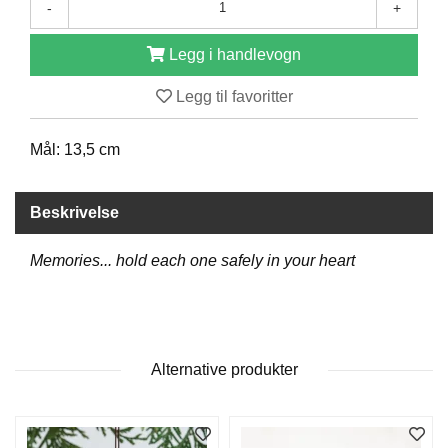
-
+
D
Legg i handlevogn
B
Legg til favoritter
Ø
K
E
Mål: 13,5 cm
R
Beskrivelse
B
A
Memories... hold each one safely in your heart
R
N
G
Alternative produkter
A
V
E
R