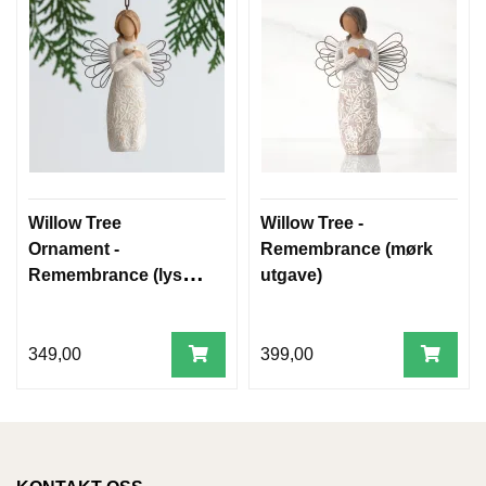
W
I
L
L
O
W
T
R
Willow Tree
Willow Tree -
E
E
Ornament -
Remembrance (mørk
Remembrance (lys
utgave)
utgave)
B
I
349,00
399,00
B
L
E
R