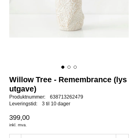
E
N
I
G
H
E
T
N
Y
H
E
Willow Tree - Remembrance (lys
T
utgave)
E
R
Produktnummer:
638713262479
Leveringstid:
3 til 10 dager
T
399,00
I
inkl. mva.
L
B
U