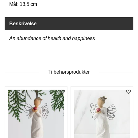
Mål: 13,5 cm
D
Beskrivelse
B
Ø
An abundance of health and happin
ess
K
E
R
B
Tilbehørsprodukter
A
R
N
G
A
V
E
R