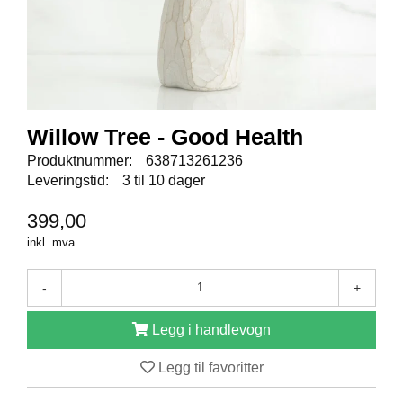
E
N
I
G
H
E
T
Willow Tree - Good Health
Produktnummer:
638713261236
N
Leveringstid:
3 til 10 dager
Y
H
399,00
E
T
inkl. mva.
E
R
-
+
Legg i handlevogn
T
I
Legg til favoritter
L
B
U