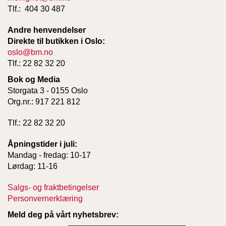
T
Tlf.: 404 30 487
E
O
Andre henvendelser
L
Direkte til butikken i Oslo:
O
oslo@bm.no
G
Tlf.: 22 82 32 20
I
O
Bok og Media
G
Storgata 3 - 0155 Oslo
S
Org.nr.: 917 221 812
T
U
D
Tlf.: 22 82 32 20
I
E
Åpningstider i juli:
Mandag - fredag: 10-17
Lørdag: 11-16
Salgs- og fraktbetingelser
Personvernerklæring
Meld deg på vårt nyhetsbrev: