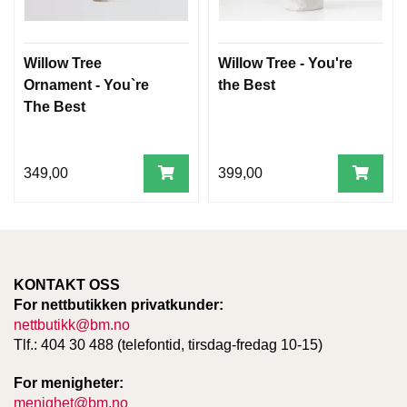
W
Willow Tree
Willow Tree - You're
I
Ornament - You`re
the Best
L
L
The Best
O
W
T
R
349,00
399,00
E
E
B
KONTAKT OSS
I
B
For nettbutikken privatkunder:
L
nettbutikk@bm.no
E
Tlf.: 404 30 488 (telefontid, tirsdag-fredag 10-15)
R
For menigheter:
menighet@bm.no