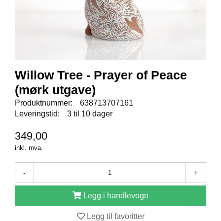
E
N
I
G
H
E
T
Willow Tree - Prayer of Peace
(mørk utgave)
N
Y
Produktnummer:
638713707161
H
Leveringstid:
3 til 10 dager
E
T
349,00
E
inkl. mva.
R
-
+
T
I
Legg i handlevogn
L
B
Legg til favoritter
U