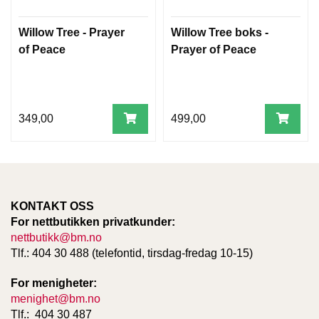
Willow Tree - Prayer
Willow Tree boks -
W
of Peace
Prayer of Peace
I
L
L
O
W
349,00
499,00
T
R
E
E
KONTAKT OSS
B
For nettbutikken privatkunder:
I
nettbutikk@bm.no
B
L
Tlf.: 404 30 488 (telefontid, tirsdag-fredag 10-15)
E
R
For menigheter:
menighet@bm.no
Tlf.: 404 30 487