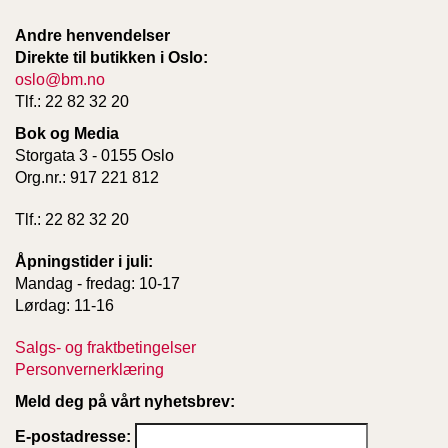
T
E
Andre henvendelser
O
Direkte til butikken i Oslo:
L
oslo@bm.no
O
Tlf.: 22 82 32 20
G
I
Bok og Media
O
Storgata 3 - 0155 Oslo
G
Org.nr.: 917 221 812
S
T
Tlf.: 22 82 32 20
U
D
I
Åpningstider i juli:
E
Mandag - fredag: 10-17
Lørdag: 11-16
Salgs- og fraktbetingelser
Personvernerklæring
Meld deg på vårt nyhetsbrev:
E-postadresse: