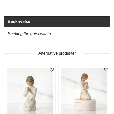
D
Beskrivelse
B
Ø
K
Seeking the quiet within
E
R
Alternative produkter
B
A
R
N
G
A
V
E
R