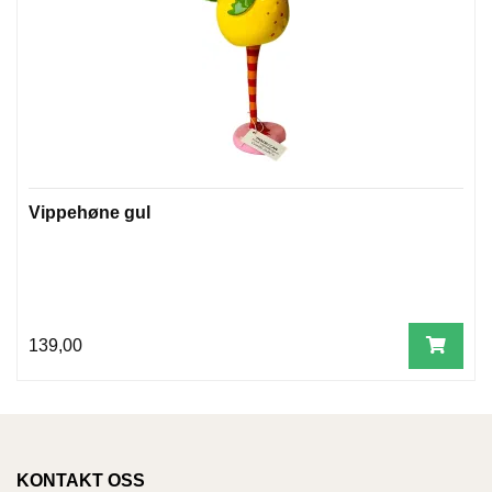
W
I
L
L
O
W
T
R
Vippehøne gul
E
E
B
139,00
I
B
L
E
R
KONTAKT OSS