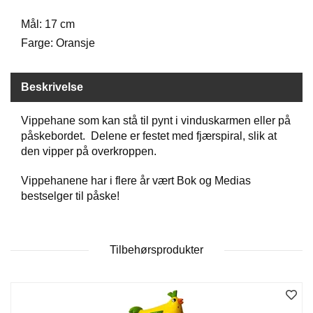
D
Mål: 17 cm
Farge: Oransje
B
Ø
Beskrivelse
K
E
R
Vippehane som kan stå til pynt i vinduskarmen eller på
påskebordet. Delene er festet med fjærspiral, slik at
den vipper på overkroppen.
B
A
Vippehanene har i flere år vært Bok og Medias
R
bestselger til påske!
N
Tilbehørsprodukter
G
A
V
E
R