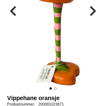
E
N
I
G
H
E
T
N
Y
H
E
T
E
R
T
I
Vippehane oransje
L
B
Produktnummer:
200081023671
U