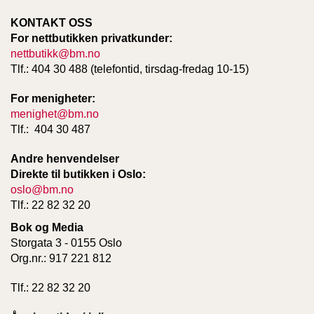
KONTAKT OSS
For nettbutikken privatkunder:
W
I
nettbutikk@bm.no
L
Tlf.: 404 30 488 (telefontid, tirsdag-fredag 10-15)
L
O
For menigheter:
W
menighet@bm.no
T
Tlf.: 404 30 487
R
E
Andre henvendelser
E
Direkte til butikken i Oslo:
oslo@bm.no
Tlf.: 22 82 32 20
B
I
Bok og Media
B
Storgata 3 - 0155 Oslo
L
Org.nr.: 917 221 812
E
R
Tlf.: 22 82 32 20