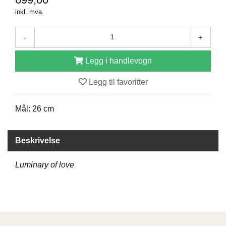
D
inkl. mva.
-
+
B
Ø
Legg i handlevogn
K
E
Legg til favoritter
R
Mål: 26 cm
B
A
R
Beskrivelse
N
Luminary of love
G
A
V
E
R