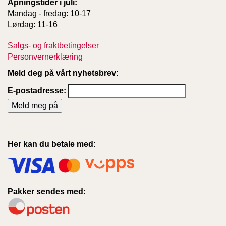
Åpningstider i juli:
T
Mandag - fredag: 10-17
E
Lørdag: 11-16
O
L
O
Salgs- og fraktbetingelser
G
Personvernerklæring
I
Meld deg på vårt nyhetsbrev:
O
G
E-postadresse:
S
T
U
D
I
E
Her kan du betale med:
Pakker sendes med: