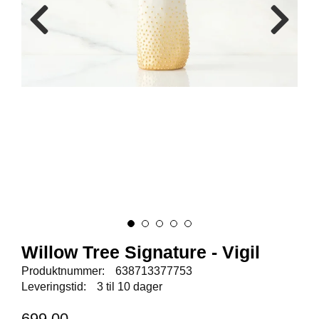
E
N
I
G
H
E
T
N
Y
H
E
T
E
R
Willow Tree Signature - Vigil
T
Produktnummer:
638713377753
I
Leveringstid:
3 til 10 dager
L
B
699,00
U