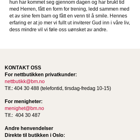
hun har kommet seg gjennom dagen og har brukt tid
T
med Herren, fått en form for trening, ledd sammen med
E
O
et av sine fem barn og fått en venn til å smile. Hennes
L
erfaring er at jo mer vi fullt ut inviterer Gud inn i våre liv,
O
dess mindre vil vi føle oss uønsket av andre.
G
I
O
G
S
T
KONTAKT OSS
U
For nettbutikken privatkunder:
D
I
nettbutikk@bm.no
E
Tlf.: 404 30 488 (telefontid, tirsdag-fredag 10-15)
For menigheter:
menighet@bm.no
Tlf.: 404 30 487
Andre henvendelser
Direkte til butikken i Oslo: