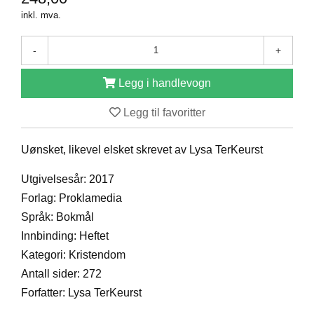
D
inkl. mva.
-
+
B
Ø
Legg i handlevogn
K
E
Legg til favoritter
R
Uønsket, likevel elsket skrevet av Lysa TerKeurst
B
A
Utgivelsesår: 2017
R
Forlag: Proklamedia
N
Språk: Bokmål
Innbinding: Heftet
G
Kategori: Kristendom
A
Antall sider: 272
V
E
Forfatter: Lysa TerKeurst
R