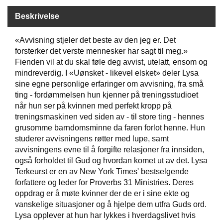
Beskrivelse
W
I
«Avvisning stjeler det beste av den jeg er. Det
L
forsterker det verste mennesker har sagt til meg.»
L
Fienden vil at du skal føle deg avvist, utelatt, ensom og
O
mindreverdig. I «Uønsket - likevel elsket» deler Lysa
W
sine egne personlige erfaringer om avvisning, fra små
T
R
ting - fordømmelsen hun kjenner på treningsstudioet
E
når hun ser på kvinnen med perfekt kropp på
E
treningsmaskinen ved siden av - til store ting - hennes
grusomme barndomsminne da faren forlot henne. Hun
studerer avvisningens røtter med lupe, samt
B
avvisningens evne til å forgifte relasjoner fra innsiden,
I
også forholdet til Gud og hvordan komet ut av det. Lysa
B
Terkeurst er en av New York Times' bestselgende
L
forfattere og leder for Proverbs 31 Ministries. Deres
E
oppdrag er å møte kvinner der de er i sine ekte og
R
vanskelige situasjoner og å hjelpe dem utfra Guds ord.
Lysa opplever at hun har lykkes i hverdagslivet hvis