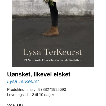
E
N
I
G
H
E
T
N
Y
H
E
T
E
R
Uønsket, likevel elsket
Lysa TerKeurst
T
Produktnummer:
9788271995690
I
Leveringstid:
3 til 10 dager
L
B
248,00
U