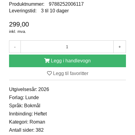
Produktnummer:
9788252006117
D
Leveringstid:
3 til 10 dager
299,00
B
inkl. mva.
Ø
K
E
-
+
R
Legg i handlevogn
B
Legg til favoritter
A
R
N
Utgivelsesår: 2026
Forlag: Lunde
Språk: Bokmål
G
A
Innbinding: Heftet
V
Kategori: Roman
E
Antall sider: 382
R