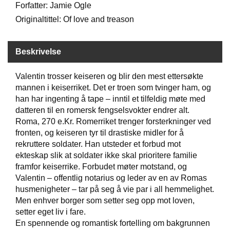
Forfatter: Jamie Ogle
Originaltittel: Of love and treason
W
I
L
Beskrivelse
L
O
Valentin trosser keiseren og blir den mest ettersøkte
W
T
mannen i keiserriket. Det er troen som tvinger ham, og
R
han har ingenting å tape – inntil et tilfeldig møte med
E
datteren til en romersk fengselsvokter endrer alt.
E
Roma, 270 e.Kr. Romerriket trenger forsterkninger ved
fronten, og keiseren tyr til drastiske midler for å
rekruttere soldater. Han utsteder et forbud mot
B
ekteskap slik at soldater ikke skal prioritere familie
I
framfor keiserrike. Forbudet møter motstand, og
B
Valentin – offentlig notarius og leder av en av Romas
L
husmenigheter – tar på seg å vie par i all hemmelighet.
E
R
Men enhver borger som setter seg opp mot loven,
setter eget liv i fare.
En spennende og romantisk fortelling om bakgrunnen