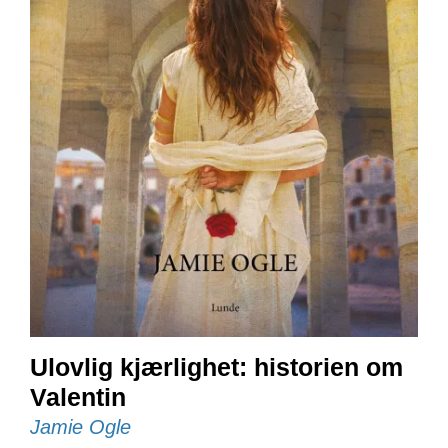
E
N
I
G
H
E
T
N
Y
H
E
T
E
R
Ulovlig kjærlighet: historien om
T
I
Valentin
L
Jamie Ogle
B
U