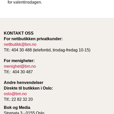
for valentinsdagen.
T
E
O
L
O
G
I
KONTAKT OSS
O
For nettbutikken privatkunder:
G
nettbutikk@bm.no
S
Tlf.: 404 30 488 (telefontid, tirsdag-fredag 10-15)
T
U
For menigheter:
D
I
menighet@bm.no
E
Tlf.: 404 30 487
Andre henvendelser
Direkte til butikken i Oslo:
oslo@bm.no
Tlf.: 22 82 32 20
Bok og Media
Storgata 3 - 0155 Oslo