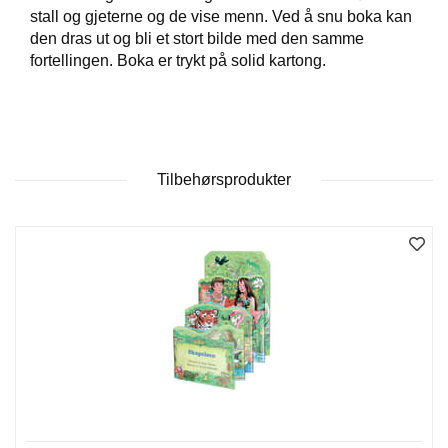
stall og gjeterne og de vise menn. Ved å snu boka kan
den dras ut og bli et stort bilde med den samme
W
fortellingen. Boka er trykt på solid kartong.
I
L
L
O
W
T
Tilbehørsprodukter
R
E
E
B
I
B
L
E
R