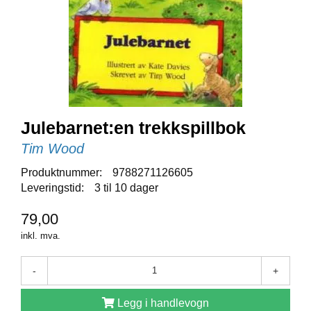
E
N
I
G
H
E
T
Julebarnet:en trekkspillbok
N
Y
Tim Wood
H
E
Produktnummer:
9788271126605
T
Leveringstid:
3 til 10 dager
E
R
79,00
inkl. mva.
T
-
+
I
L
B
Legg i handlevogn
U