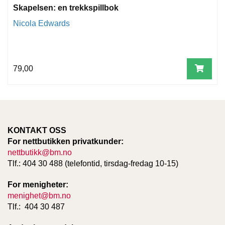
T
Skapelsen: en trekkspillbok
E
Nicola Edwards
O
L
O
G
I
79,00
O
G
S
T
U
D
I
KONTAKT OSS
E
For nettbutikken privatkunder:
nettbutikk@bm.no
Tlf.: 404 30 488 (telefontid, tirsdag-fredag 10-15)
For menigheter:
menighet@bm.no
Tlf.: 404 30 487