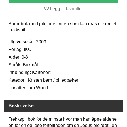
D
Legg til favoritter
Barnebok med julefortellingen som kan dras ut som et
B
trekkspill.
Ø
K
E
Utgivelsesår: 2003
R
Forlag: IKO
Alder: 0-3
Språk: Bokmål
B
A
Innbinding: Kartonert
R
Kategori: Kristen barn / billedbøker
N
Forfatter: Tim Wood
G
Beskrivelse
A
V
E
Trekkspillbok for de minste hvor man kan åpne sidene
R
en for en og lese fortellingen om da Jesus ble født i en