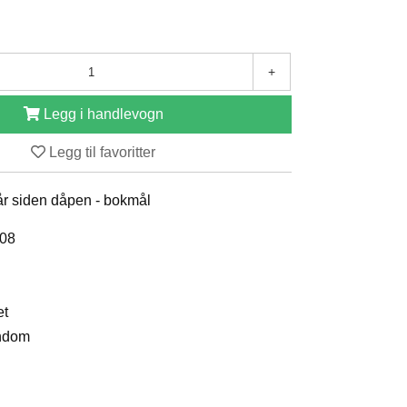
+
Legg i handlevogn
Legg til favoritter
 år siden dåpen - bokmål
008
et
endom