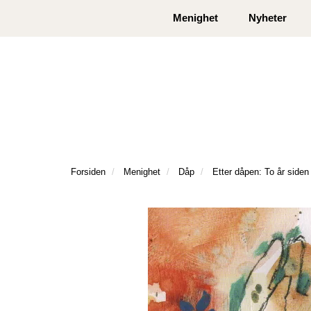
|
|
Kontakt oss
Åpningstider
Logg inn eller
Menighet
Nyheter
Forsiden
Menighet
Dåp
Etter dåpen: To år side