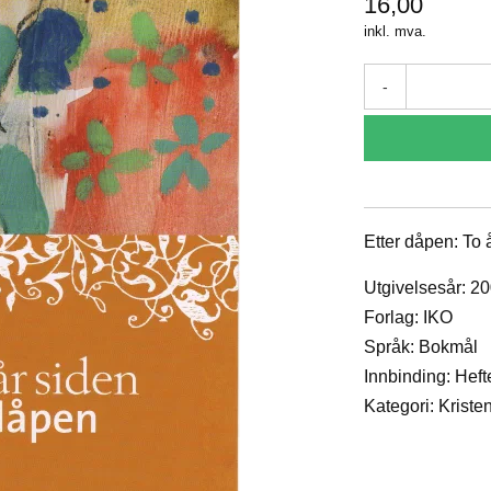
16,00
inkl. mva.
-
Etter dåpen: To
Utgivelsesår: 2
Forlag: IKO
Språk: Bokmål
Innbinding: Heft
Kategori: Krist