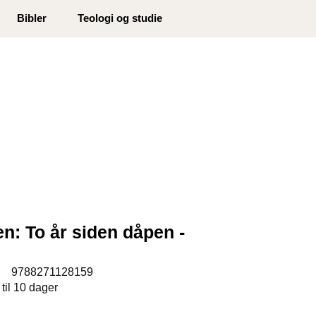
0
Bibler
Teologi og studie
Min side
Infosenter
Favoritter
en: To år siden dåpen -
:
9788271128159
 til 10 dager