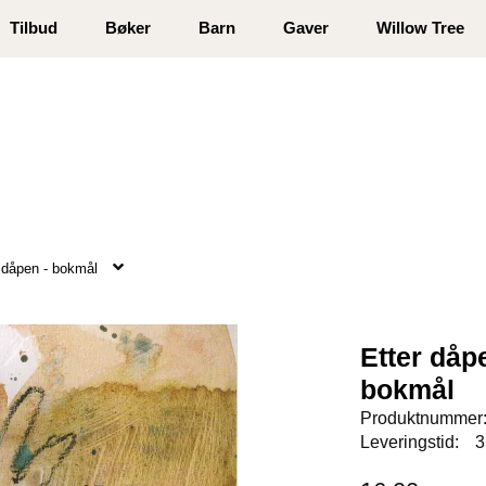
 registrer deg
Tilbud
Bøker
Barn
Gaver
Willow Tree
n dåpen - bokmål
Etter dåp
bokmål
Produktnummer
Leveringstid:
3