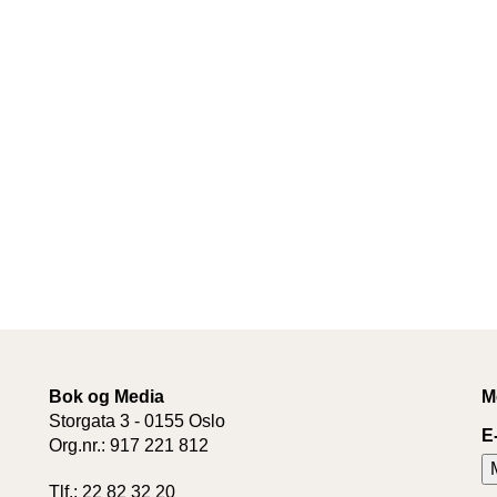
Bok og Media
M
Storgata 3 - 0155 Oslo
E
Org.nr.: 917 221 812
Tlf.: 22 82 32 20