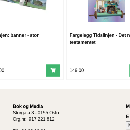
njen: banner - stor
Fargelegg Tidslinjen - Det 
testamentet
00
149,00
Bok og Media
M
Storgata 3 - 0155 Oslo
E
Org.nr.: 917 221 812