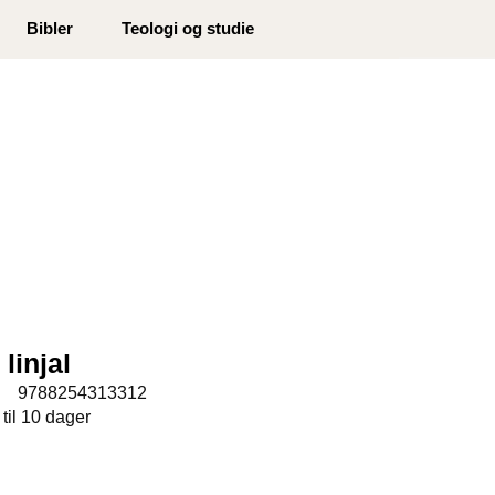
0
Bibler
Teologi og studie
Min side
Infosenter
Favoritter
 linjal
:
9788254313312
 til 10 dager