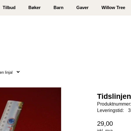
 registrer deg
Tilbud
Bøker
Barn
Gaver
Willow Tree
en linjal
Tidslinjen
Produktnummer
Leveringstid:
3
29,00
inkl. mva.