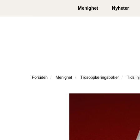
|
|
Kontakt oss
Åpningstider
Logg inn eller
Menighet
Nyheter
Forsiden
Menighet
Trosopplæringsbøker
Tidslinj