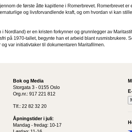
jennom de første åtte kapitlene i Romerbrevet. Romerbrevet er e
naturlige og livsforvandlende kraft, og om hvordan vi kan stille
 i Nordland) er en kristen forkynner og grunnlegger av Maritastif
rusfri på 1970-tallet, begynte han et arbeid blant rusmisbrukere. 
r og var initiativtaker til dokumentaren Maritafilmen.
Bok og Media
M
Storgata 3 - 0155 Oslo
E
Org.nr.: 917 221 812
Tlf.: 22 82 32 20
Åpningstider i juli:
H
Mandag - fredag: 10-17
Lørdag: 11-16