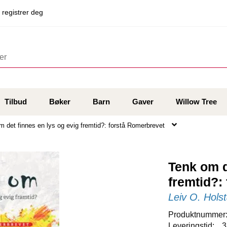
 registrer deg
Tilbud
Bøker
Barn
Gaver
Willow Tree
m det finnes en lys og evig fremtid?: forstå Romerbrevet
Tenk om d
fremtid?:
Leiv O. Hols
Produktnummer
Leveringstid:
3