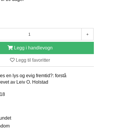
+
Legg i handlevogn
Legg til favoritter
es en lys og evig fremtid?: forstå
evet av Leiv O. Holstad
018
bundet
endom