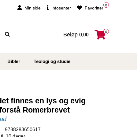
0
Min side
Infosenter
Favoritter
0
Beløp
0,00
Bibler
Teologi og studie
et finnes en lys og evig
 forstå Romerbrevet
tad
:
9788283650617
 til 10 dager