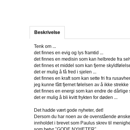
Beskrivelse
Tenk om ...
det finnes en evig og lys framtid ...
det finnes en medisin som kan helbrede fra selvf
det finnes et middel som kan fjerne skyldfølelse 
det er mulig å få fred i sjelen ...
det finnes en kraft som kan sette fri fra rusavhen
jeg kunne fått fjernet følelsen av å ikke strekke ti
det finnes en energi som kan endre de dårlige
det er mulig å bli kvitt frykten for døden ...
Det hadde vært gode nyheter, det!
Dersom du har noen av de ovenstående ønskene, 
innholdet i brevet som Paulus skrev til menigh
som betyr "GODE NYHETER".