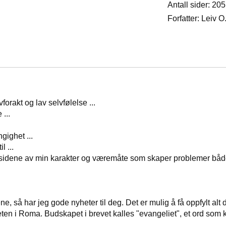
Antall sider: 205
Forfatter: Leiv O
orakt og lav selvfølelse ...
...
gighet ...
l ...
 sidene av min karakter og væremåte som skaper problemer både 
så har jeg gode nyheter til deg. Det er mulig å få oppfylt alt 
eten i Roma. Budskapet i brevet kalles "evangeliet", et ord so