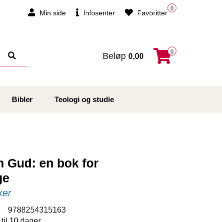
0
Min side
Infosenter
Favoritter
0
Beløp
0,00
Bibler
Teologi og studie
 Gud: en bok for
ge
ker
:
9788254315163
 til 10 dager