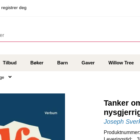
 registrer deg
Tilbud
Bøker
Barn
Gaver
Willow Tree
ige
Tanker om
nysgjerri
Joseph Sver
Produktnummer
Leveringstid:
3