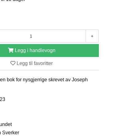
+
Legg i handlevogn
Legg til favoritter
en bok for nysgjerrige skrevet av Joseph
023
bundet
h Sverker