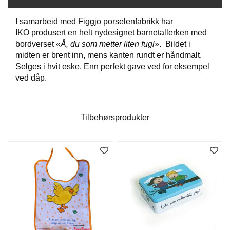
D
I samarbeid med Figgjo porselenfabrikk har
IKO produsert en helt nydesignet barnetallerken med
bordverset «
Å, du som metter liten fugl
». Bildet i
B
Ø
midten er brent inn, mens kanten rundt er håndmalt.
K
Selges i hvit eske. Enn perfekt gave ved for eksempel
E
ved dåp.
R
Tilbehørsprodukter
B
A
R
N
G
A
V
E
R