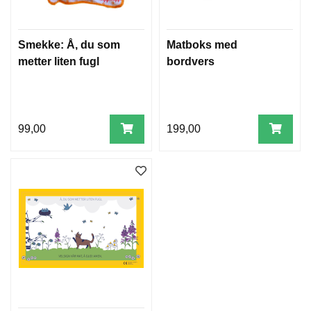
W
Smekke: Å, du som
Matboks med
I
metter liten fugl
bordvers
L
L
O
W
T
99,00
199,00
R
E
E
B
I
B
L
E
R