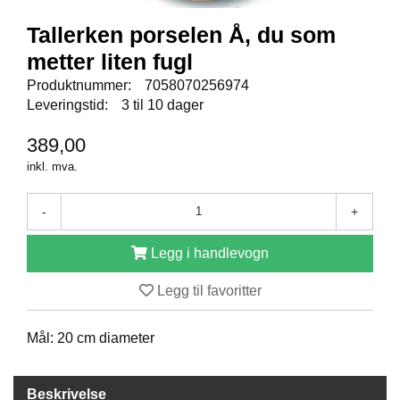
E
N
Tallerken porselen Å, du som
I
G
metter liten fugl
H
Produktnummer:
7058070256974
E
Leveringstid:
3 til 10 dager
T
389,00
inkl. mva.
N
Y
H
-
+
E
T
Legg i handlevogn
E
R
Legg til favoritter
T
Mål: 20 cm diameter
I
L
B
Beskrivelse
U