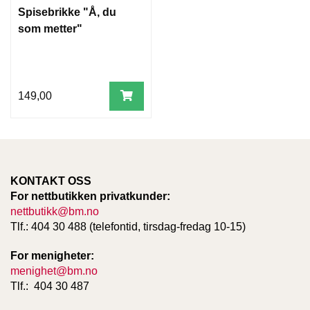
T
Spisebrikke "Å, du
E
som metter"
O
L
O
G
I
149,00
O
G
S
T
U
D
I
KONTAKT OSS
E
For nettbutikken privatkunder:
nettbutikk@bm.no
Tlf.: 404 30 488 (telefontid, tirsdag-fredag 10-15)
For menigheter:
menighet@bm.no
Tlf.: 404 30 487