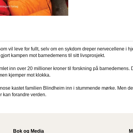
 vil leve for fullt, selv om en sykdom dreper nervecellene i hje
jort kampen mot barnedemens til sitt livsprosjekt.
let inn over 20 millioner kroner til forskning på barnedemens. D
 men kjemper mot klokka.
nose kastet familien Blindheim inn i stummende mørke. Men det 
 kan forandre verden.
Bok og Media
M