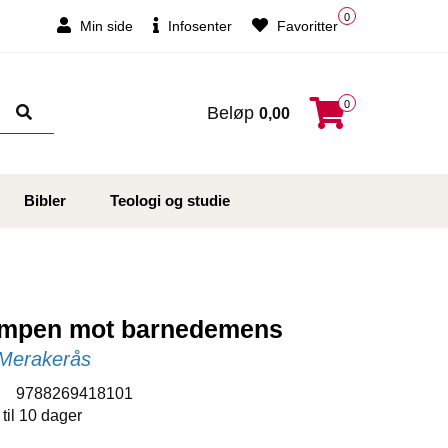
0
Min side
Infosenter
Favoritter
0
Beløp
0,00
Bibler
Teologi og studie
ampen mot barnedemens
 Merakerås
:
9788269418101
 til 10 dager