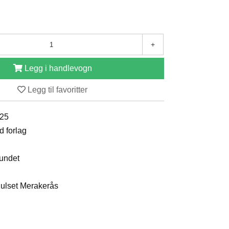
+
Legg i handlevogn
Legg til favoritter
025
d forlag
bundet
Kulset Merakerås