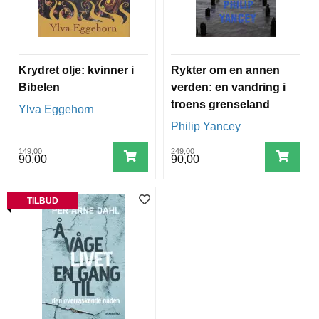
Krydret olje: kvinner i
Rykter om en annen
Bibelen
verden: en vandring i
troens grenseland
Ylva Eggehorn
Philip Yancey
149,00
249,00
90,00
90,00
TILBUD