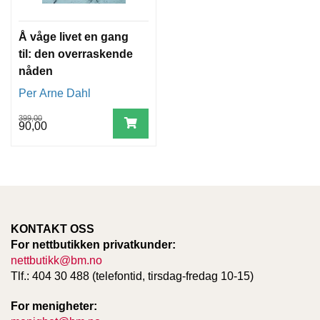
Å våge livet en gang
til: den overraskende
nåden
Per Arne Dahl
399,00
90,00
KONTAKT OSS
For nettbutikken privatkunder:
nettbutikk@bm.no
Tlf.: 404 30 488 (telefontid, tirsdag-fredag 10-15)
For menigheter: