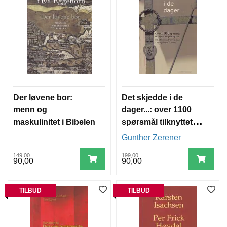
Der løvene bor:
Det skjedde i de
menn og
dager...: over 1100
maskulinitet i Bibelen
spørsmål tilknyttet
religion og tro :
Gunther Zerener
bibelhistorie,
149,00
199,00
trosretninger og
90,00
90,00
regelrette skrøner
TILBUD
TILBUD