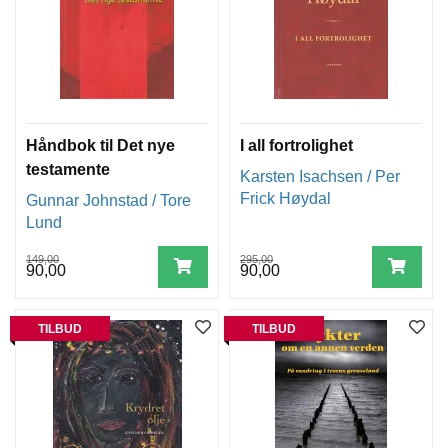
Håndbok til Det nye
I all fortrolighet
testamente
Karsten Isachsen / Per
Frick Høydal
Gunnar Johnstad / Tore
Lund
149,00
295,00
90,00
90,00
TILBUD
TILBUD