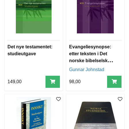
Det nye testamentet:
Evangeliesynopse:
studieutgave
etter teksten i Det
norske bibelselskaps
reviderte
Gunnar Johnstad
oversettelse av 2005
(NT05): med viktige
149,00
98,00
utenombibelske
paralleller