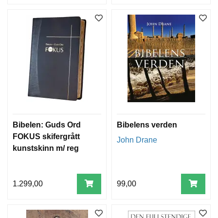
Bibelen: Guds Ord
Bibelens verden
FOKUS skifergrått
John Drane
kunstskinn m/ reg
1.299,00
99,00