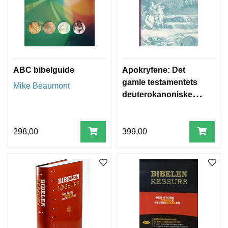
I
U
M
A
N
N
ABC bibelguide
Apokryfene: Det
E
gamle testamentets
Mike Beaumont
T
deuterokanoniske
B
bøker bokmål
I
B
E
298,00
399,00
L
S
T
U
D
I
E