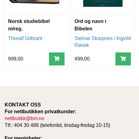
Norsk studiebibel
Ord og navn i
m/reg.
Bibelen
Thoralf Gilbrant
Steinar Skarpnes / Ingvild
Røsok
999,00
499,00
KONTAKT OSS
For nettbutikken privatkunder:
nettbutikk@bm.no
Tlf.: 404 30 488 (telefontid, tirsdag-fredag 10-15)
For menigheter: