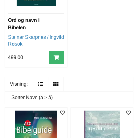
O
P
Ord og navn i
P
S
Bibelen
L
Steinar Skarpnes / Ingvild
A
Røsok
G
S
V
499,00
E
R
K
Visning:
B
I
Sorter
Navn (a > å)
B
E
L
S
T
U
D