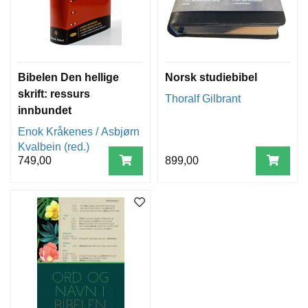
R
B
I
B
Bibelen Den hellige
Norsk studiebibel
E
skrift: ressurs
L
Thoralf Gilbrant
innbundet
O
R
Enok Kråkenes / Asbjørn
D
Kvalbein (red.)
B
749,00
899,00
O
K
O
G
S
Y
N
O
P
S
E