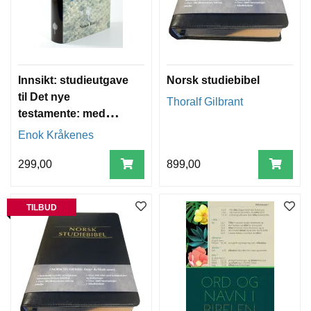
Innsikt: studieutgave
Norsk studiebibel
til Det nye
Thoralf Gilbrant
testamente: med
nøkler til ordene i
Enok Kråkenes
grunnteksten: Norsk
Bibel NB 88/07 og
299,00
899,00
Gresk-norsk leksikon
TILBUD