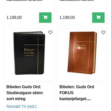
m/reg
m/reg
1.199,00
1.199,00
Bibelen Guds Ord:
Bibelen: Guds Ord
Studieutgave skinn
FOKUS
sort m/reg
kastanjefarget
kunstskinn
Norvald Yri (red.)