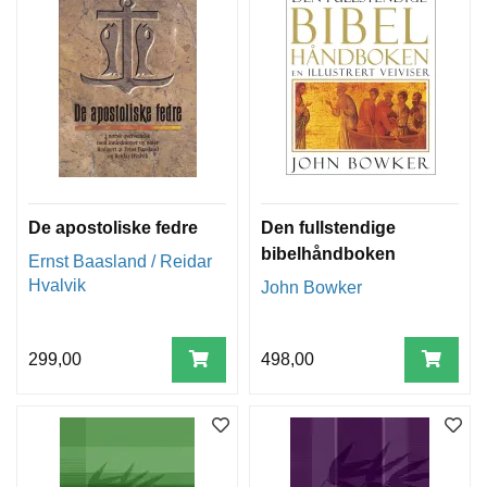
De apostoliske fedre
Den fullstendige
bibelhåndboken
Ernst Baasland / Reidar
Hvalvik
John Bowker
299,00
498,00