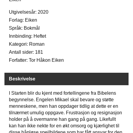
D
Utgivelsesår: 2020
Forlag: Eiken
B
Språk: Bokmål
Ø
Innbinding: Heftet
K
E
Kategori: Roman
R
Antall sider: 181
Forfatter: Tor Håkon Eiken
B
A
Beskrivelse
R
N
I Starten blir du kjent med fortellingene fra Bibelens
begynnelse. Engelen Mikael skal bevare og støtte
menneskene, men han oppdager tidlig at dette er en
G
A
tilnærmet umulig oppgave. Frustrasjon og resignasjon
V
holder på å overmanne han gang på gang. Likefullt
E
kan han ikke nekte for en økt omsorg og kjærlighet til
R
disse håpløse speilbildene som har fått ansvar for den