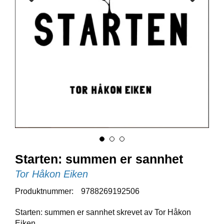
E
N
I
G
H
E
T
N
Y
H
E
T
E
R
Starten: summen er sannhet
Tor Håkon Eiken
T
Produktnummer:
9788269192506
I
L
Starten: summen er sannhet skrevet av Tor Håkon
B
Eiken
U