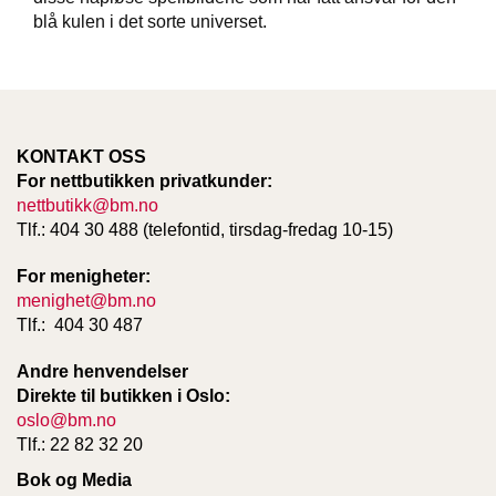
blå kulen i det sorte universet.
W
I
L
L
O
KONTAKT OSS
W
For nettbutikken privatkunder:
T
nettbutikk@bm.no
R
Tlf.: 404 30 488 (telefontid, tirsdag-fredag 10-15)
E
E
For menigheter:
menighet@bm.no
Tlf.: 404 30 487
B
I
B
Andre henvendelser
L
Direkte til butikken i Oslo:
E
oslo@bm.no
R
Tlf.: 22 82 32 20
Bok og Media