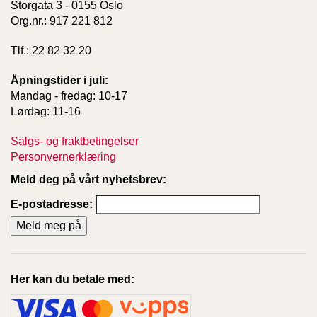
Storgata 3 - 0155 Oslo
T
Org.nr.: 917 221 812
E
O
L
Tlf.: 22 82 32 20
O
G
Åpningstider i juli:
I
Mandag - fredag: 10-17
O
Lørdag: 11-16
G
S
Salgs- og fraktbetingelser
T
U
Personvernerklæring
D
Meld deg på vårt nyhetsbrev:
I
E
E-postadresse:
Her kan du betale med: