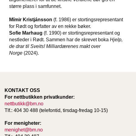
T
større plass i samfunnet.
E
O
Mímir Kristjánsson
(f. 1986) er stortingsrepresentant
L
for Rødt og forfatter av en rekke bøker.
O
G
Sofie Marhaug
(f. 1990) er stortingsrepresentant og
I
nestleder i Rødt. Sammen har de skrevet boka
Hjelp,
O
de drar til Sveits! Milliardærenes makt over
G
Norge
(2024).
S
T
U
D
I
E
KONTAKT OSS
For nettbutikken privatkunder:
nettbutikk@bm.no
Tlf.: 404 30 488 (telefontid, tirsdag-fredag 10-15)
For menigheter:
menighet@bm.no