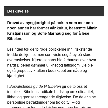
Beskrivelse
W
I
L
Drevet av nysgjerrighet på boken som mer enn
L
noen annen har formet vår kultur, bestemte Mímir
O
Kristjánsson og Sofie Marhaug seg for å lese
W
Bibelen.
T
R
Lesingen tok de to røde politikerne inn i tekster de
E
E
trodde de kjente, men som viste seg å by på store
overraskelser. Kjæresteparet ble forbauset over hvor
hardt Bibelen dømmer ulikhet og fattigdom. De ble
også grepet av kraften i budskapet om nåde og
B
I
kjærlighet.
B
L
I
Sosialistenes guide til Bibelen
gir de to oss et
E
innblikk i Bibelens radikale budskap om solidaritet,
R
likhet og grensesprengende tilgivelse. De deler sine
personlige betraktninger om tro og tvil – og
argumenterer for at de kristne verdiene bør gis en