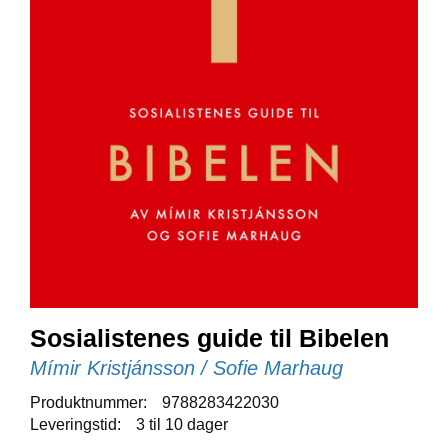
E
N
I
G
H
E
T
N
Y
H
E
T
E
R
Sosialistenes guide til Bibelen
Mímir Kristjánsson / Sofie Marhaug
T
I
Produktnummer:
9788283422030
L
Leveringstid:
3 til 10 dager
B
U