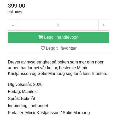
399,00
D
inkl. mva.
B
-
+
Ø
K
Legg i handlevogn
E
R
Legg til favoritter
B
Drevet av nysgjerrighet på boken som mer enn noen
A
annen har formet vår kultur, bestemte Mímir
R
Kristjánsson og Sofie Marhaug seg for å lese Bibelen.
N
Utgivelsesår: 2026
Forlag: Manifest
G
A
Språk: Bokmål
V
Innbinding: Innbundet
E
Forfatter: Mímir Kristjánsson / Sofie Marhaug
R