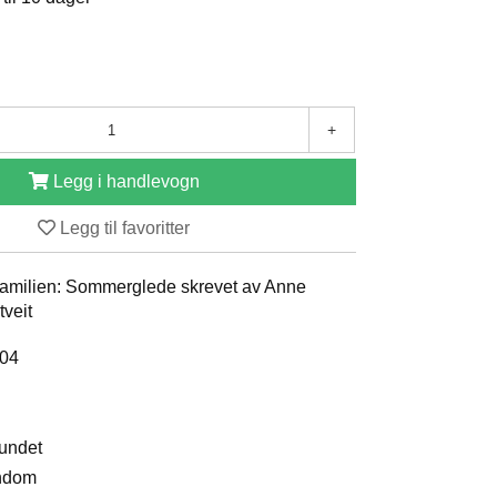
+
Legg i handlevogn
Legg til favoritter
 familien: Sommerglede skrevet av Anne
tveit
004
bundet
endom