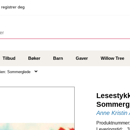
 registrer deg
Tilbud
Bøker
Barn
Gaver
Willow Tree
ilien: Sommerglede
Lesestykk
Sommerg
Anne Kristin
Produktnummer
Leveringstid:
3