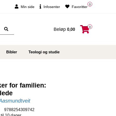
0
Min side
Infosenter
Favoritter
0
Beløp
0,00
Bibler
Teologi og studie
er for familien:
lede
 Aasmundtveit
:
9788254309742
 til 10 dager