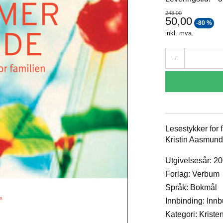
248,00
50,00
-80 %
inkl. mva.
-
Lesestykker for
Kristin Aasmund
Utgivelsesår: 2
Forlag: Verbum
Språk: Bokmål
Innbinding: Inn
Kategori: Krist