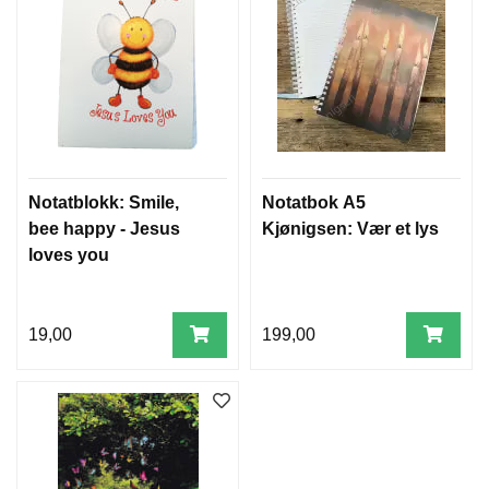
Notatblokk: Smile,
Notatbok A5
bee happy - Jesus
Kjønigsen: Vær et lys
loves you
19,00
199,00