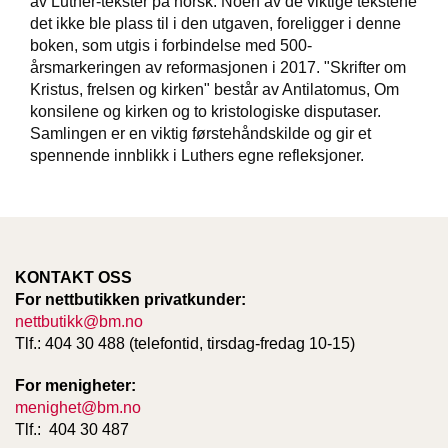
av Luther-tekster på norsk. Noen av de viktige tekstene
det ikke ble plass til i den utgaven, foreligger i denne
boken, som utgis i forbindelse med 500-
W
årsmarkeringen av reformasjonen i 2017. "Skrifter om
I
Kristus, frelsen og kirken" består av Antilatomus, Om
L
konsilene og kirken og to kristologiske disputaser.
L
O
Samlingen er en viktig førstehåndskilde og gir et
W
spennende innblikk i Luthers egne refleksjoner.
T
R
E
E
KONTAKT OSS
B
For nettbutikken privatkunder:
I
nettbutikk@bm.no
B
Tlf.: 404 30 488 (telefontid, tirsdag-fredag 10-15)
L
E
For menigheter:
R
menighet@bm.no
Tlf.: 404 30 487