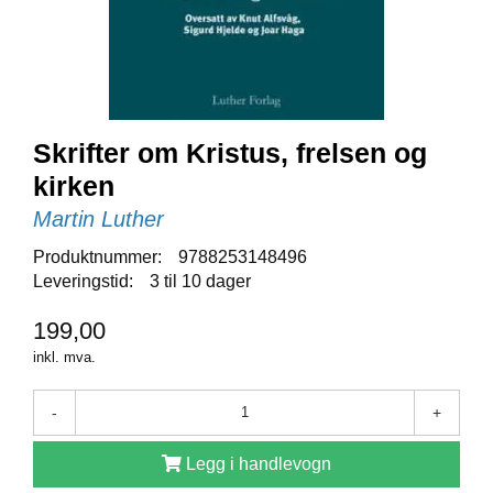
E
N
I
G
H
E
T
Skrifter om Kristus, frelsen og
kirken
N
Martin Luther
Y
H
Produktnummer:
9788253148496
E
Leveringstid:
3 til 10 dager
T
E
199,00
R
inkl. mva.
T
-
+
I
L
Legg i handlevogn
B
U