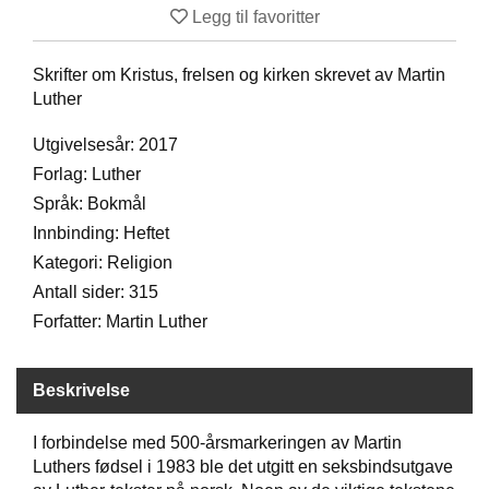
Legg til favoritter
D
Skrifter om Kristus, frelsen og kirken skrevet av Martin
B
Luther
Ø
K
Utgivelsesår: 2017
E
Forlag: Luther
R
Språk: Bokmål
Innbinding: Heftet
B
Kategori: Religion
A
Antall sider: 315
R
N
Forfatter: Martin Luther
Beskrivelse
G
A
V
I forbindelse med 500-årsmarkeringen av Martin
E
Luthers fødsel i 1983 ble det utgitt en seksbindsutgave
R