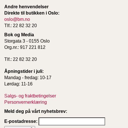
T
Andre henvendelser
E
Direkte til butikken i Oslo:
O
oslo@bm.no
L
O
Tlf.: 22 82 32 20
G
Bok og Media
I
Storgata 3 - 0155 Oslo
O
G
Org.nr.: 917 221 812
S
T
Tlf.: 22 82 32 20
U
D
Åpningstider i juli:
I
Mandag - fredag: 10-17
E
Lørdag: 11-16
Salgs- og fraktbetingelser
Personvernerklæring
Meld deg på vårt nyhetsbrev:
E-postadresse: