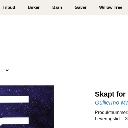
 registrer deg
Tilbud
Bøker
Barn
Gaver
Willow Tree
kt
Skapt for
Guillermo M
Produktnummer
Leveringstid:
3