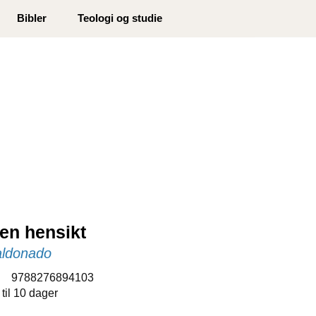
0
Bibler
Teologi og studie
Min side
Infosenter
Favoritter
 en hensikt
aldonado
:
9788276894103
 til 10 dager