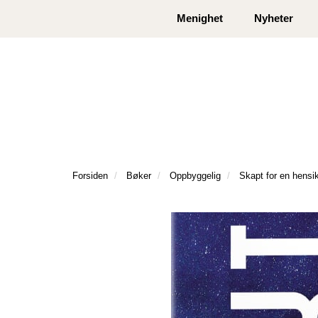
|
|
Kontakt oss
Åpningstider
Logg inn eller
Menighet
Nyheter
Forsiden
Bøker
Oppbyggelig
Skapt for en hensi