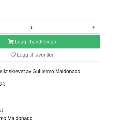
+
Legg i handlevogn
Legg til favoritter
nsikt skrevet av Guillermo Maldonado
020
et
lermo Maldonado