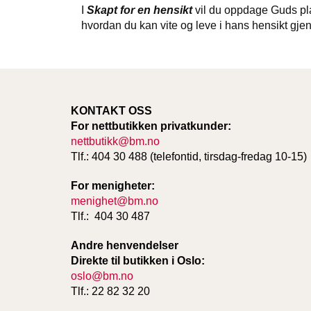
I
Skapt for en hensikt
vil du oppdage Guds plan
hvordan du kan vite og leve i hans hensikt gjenn
KONTAKT OSS
For nettbutikken privatkunder:
nettbutikk@bm.no
Tlf.: 404 30 488 (telefontid, tirsdag-fredag 10-15)
For menigheter:
menighet@bm.no
Tlf.: 404 30 487
Andre henvendelser
Direkte til butikken i Oslo:
oslo@bm.no
Tlf.: 22 82 32 20