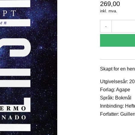
269,00
inkl. mva.
-
Skapt for en he
Utgivelsesår: 2
Forlag: Agape
Språk: Bokmål
Innbinding: Heft
Forfatter: Guil