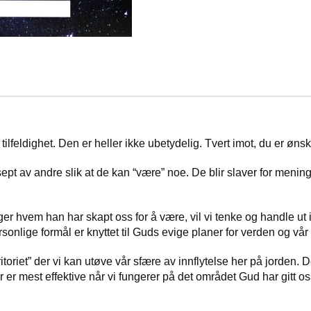
ilfeldighet. Den er heller ikke ubetydelig. Tvert imot, du er ønsk
pt av andre slik at de kan “være” noe. De blir slaver for mening
 hvem han har skapt oss for å være, vil vi tenke og handle ut ifra
ersonlige formål er knyttet til Guds evige planer for verden og vår
itoriet” der vi kan utøve vår sfære av innflytelse her på jorden. D
er mest effektive når vi fungerer på det området Gud har gitt oss