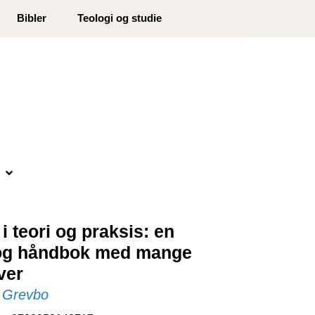
0
Bibler
Teologi og studie
Min side
Infosenter
Favoritter
i teori og praksis: en
og håndbok med mange
ver
. Grevbo