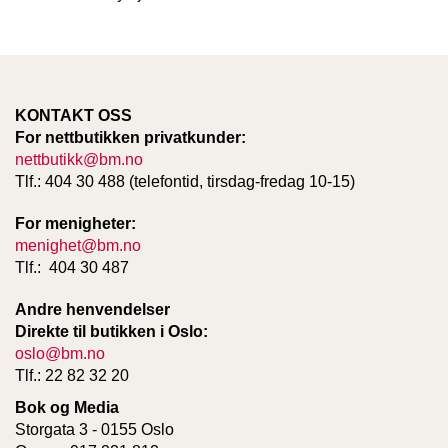
T
E
O
L
O
G
KONTAKT OSS
I
For nettbutikken privatkunder:
O
nettbutikk@bm.no
G
Tlf.: 404 30 488 (telefontid, tirsdag-fredag 10-15)
S
T
U
For menigheter:
D
menighet@bm.no
I
Tlf.: 404 30 487
E
Andre henvendelser
Direkte til butikken i Oslo:
oslo@bm.no
Tlf.: 22 82 32 20
Bok og Media
Storgata 3 - 0155 Oslo