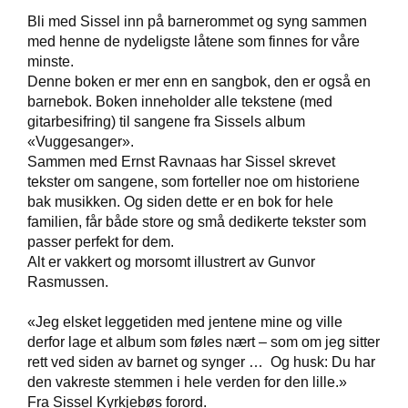
Bli med Sissel inn på barnerommet og syng sammen
med henne de nydeligste låtene som finnes for våre
W
minste.
I
Denne boken er mer enn en sangbok, den er også en
L
barnebok. Boken inneholder alle tekstene (med
L
O
gitarbesifring) til sangene fra Sissels album
W
«Vuggesanger».
T
Sammen med Ernst Ravnaas har Sissel skrevet
R
tekster om sangene, som forteller noe om historiene
E
bak musikken. Og siden dette er en bok for hele
E
familien, får både store og små dedikerte tekster som
passer perfekt for dem.
Alt er vakkert og morsomt illustrert av Gunvor
B
Rasmussen.
I
B
L
«Jeg elsket leggetiden med jentene mine og ville
E
derfor lage et album som føles nært – som om jeg sitter
R
rett ved siden av barnet og synger … Og husk: Du har
den vakreste stemmen i hele verden for den lille.»
Fra Sissel Kyrkjebøs forord.