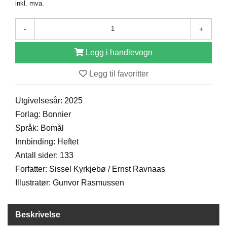
inkl. mva.
D
-
+
B
Legg i handlevogn
Ø
K
E
Legg til favoritter
R
Utgivelsesår: 2025
Forlag: Bonnier
B
A
Språk: Bomål
R
Innbinding: Heftet
N
Antall sider: 133
Forfatter: Sissel Kyrkjebø / Ernst Ravnaas
G
Illustratør: Gunvor Rasmussen
A
V
E
Beskrivelse
R