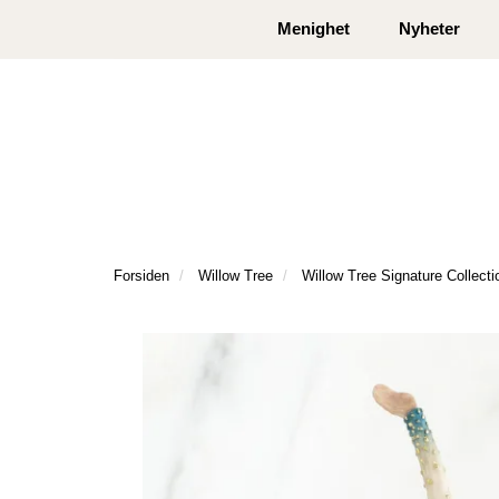
|
|
Kontakt oss
Åpningstider
Logg inn eller
Menighet
Nyheter
Forsiden
Willow Tree
Willow Tree Signature Collecti