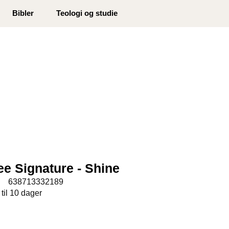
0
Bibler
Teologi og studie
Min side
Infosenter
Favoritter
ee Signature - Shine
:
638713332189
 til 10 dager