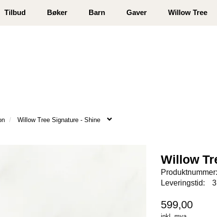
 registrer deg
Tilbud
Bøker
Barn
Gaver
Willow Tree
on
Willow Tree Signature - Shine
Willow Tr
Produktnummer
Leveringstid:
3
599,00
inkl. mva.