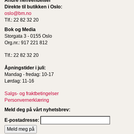
Andre henvendelser
Direkte til butikken i Oslo:
oslo@bm.no
W
Tlf.: 22 82 32 20
I
L
Bok og Media
L
Storgata 3 - 0155 Oslo
O
Org.nr.: 917 221 812
W
T
Tlf.: 22 82 32 20
R
E
Åpningstider i juli:
E
Mandag - fredag: 10-17
Lørdag: 11-16
B
Salgs- og fraktbetingelser
I
B
Personvernerklæring
L
Meld deg på vårt nyhetsbrev:
E
R
E-postadresse: