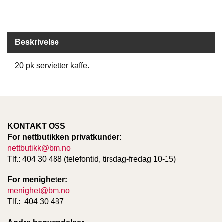
D
Beskrivelse
B
Ø
K
20 pk servietter kaffe.
E
R
B
A
KONTAKT OSS
R
For nettbutikken privatkunder:
N
nettbutikk@bm.no
Tlf.: 404 30 488 (telefontid, tirsdag-fredag 10-15)
G
For menigheter:
A
menighet@bm.no
V
Tlf.: 404 30 487
E
R