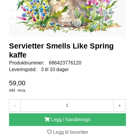
E
N
I
G
H
E
T
Servietter Smells Like Spring
kaffe
N
Y
Produktnummer:
686423776120
H
Leveringstid:
3 til 10 dager
E
T
59,00
E
inkl. mva.
R
-
+
T
I
Legg i handlevogn
L
B
Legg til favoritter
U