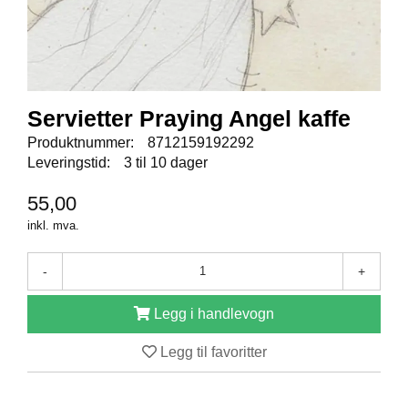
E
N
I
G
H
E
T
Servietter Praying Angel kaffe
Produktnummer:
8712159192292
Leveringstid:
3 til 10 dager
N
Y
55,00
H
E
inkl. mva.
T
E
-
+
R
Legg i handlevogn
T
Legg til favoritter
I
L
B
U