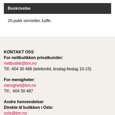
D
Beskrivelse
20-pakk servietter, kaffe.
B
Ø
K
E
R
KONTAKT OSS
For nettbutikken privatkunder:
B
nettbutikk@bm.no
A
Tlf.: 404 30 488 (telefontid, tirsdag-fredag 10-15)
R
N
For menigheter:
menighet@bm.no
Tlf.: 404 30 487
G
A
Andre henvendelser
V
E
Direkte til butikken i Oslo:
R
oslo@bm.no