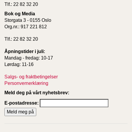
Tlf.: 22 82 32 20
Bok og Media
W
Storgata 3 - 0155 Oslo
I
Org.nr.: 917 221 812
L
L
O
Tlf.: 22 82 32 20
W
T
Åpningstider i juli:
R
Mandag - fredag: 10-17
E
Lørdag: 11-16
E
Salgs- og fraktbetingelser
Personvernerklæring
B
Meld deg på vårt nyhetsbrev:
I
B
E-postadresse:
L
E
R