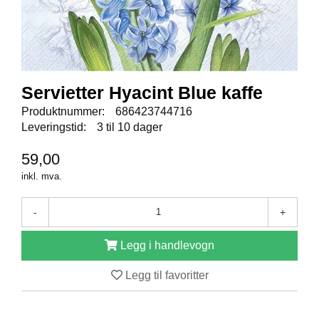
E
N
I
G
H
E
T
Servietter Hyacint Blue kaffe
Produktnummer:
686423744716
Leveringstid:
3 til 10 dager
N
Y
59,00
H
E
inkl. mva.
T
E
-
+
R
Legg i handlevogn
T
Legg til favoritter
I
L
B
U