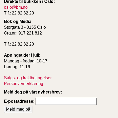
Direkte til butikken i Oslo:
T
oslo@bm.no
E
Tlf.: 22 82 32 20
O
L
Bok og Media
O
Storgata 3 - 0155 Oslo
G
Org.nr.: 917 221 812
I
O
G
Tlf.: 22 82 32 20
S
T
Åpningstider i juli:
U
Mandag - fredag: 10-17
D
Lørdag: 11-16
I
E
Salgs- og fraktbetingelser
Personvernerklæring
Meld deg på vårt nyhetsbrev:
E-postadresse: