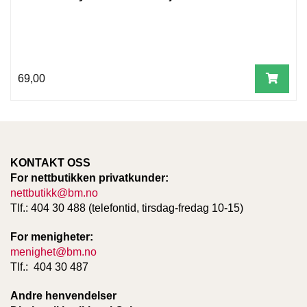
W
I
L
L
69,00
O
W
T
R
E
E
KONTAKT OSS
For nettbutikken privatkunder:
nettbutikk@bm.no
B
Tlf.: 404 30 488 (telefontid, tirsdag-fredag 10-15)
I
B
For menigheter:
L
menighet@bm.no
E
Tlf.: 404 30 487
R
Andre henvendelser