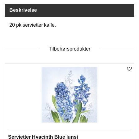
D
Beskrivelse
20 pk servietter kaffe.
B
Ø
K
E
Tilbehørsprodukter
R
B
A
R
N
G
A
V
E
R
Servietter Hyacinth Blue lunsj