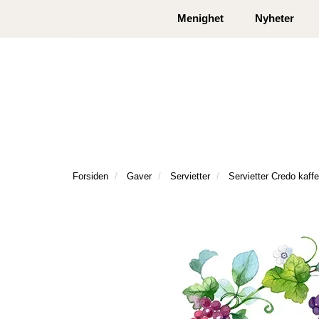
|
|
Kontakt oss
Åpningstider
Logg inn eller
Menighet
Nyheter
Forsiden
Gaver
Servietter
Servietter Credo kaffe