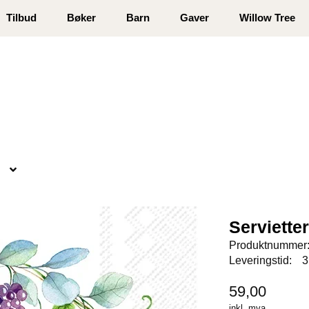
 registrer deg
Tilbud
Bøker
Barn
Gaver
Willow Tree
Serviette
Produktnummer
Leveringstid:
3
59,00
inkl. mva.