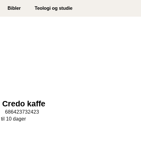
0
Bibler
Teologi og studie
Min side
Infosenter
Favoritter
r Credo kaffe
:
686423732423
 til 10 dager