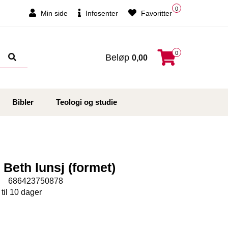
0
Min side
Infosenter
Favoritter
0
Beløp
0,00
Bibler
Teologi og studie
 Beth lunsj (formet)
:
686423750878
 til 10 dager