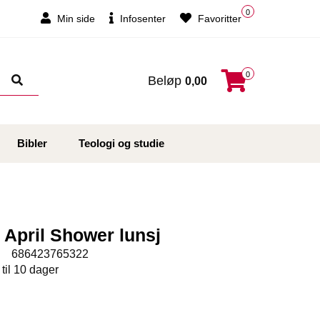
0
Min side
Infosenter
Favoritter
0
Beløp
0,00
Bibler
Teologi og studie
r April Shower lunsj
:
686423765322
 til 10 dager