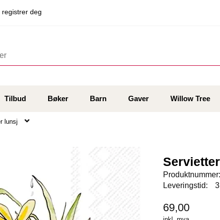
 registrer deg
Tilbud
Bøker
Barn
Gaver
Willow Tree
r lunsj
Serviette
Produktnummer
Leveringstid:
3
69,00
inkl. mva.