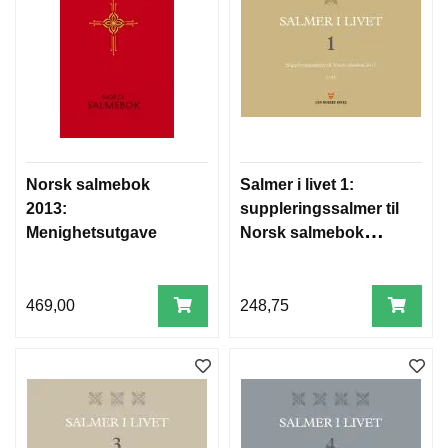
T
E
O
L
O
G
I
O
G
S
Norsk salmebok
Salmer i livet 1:
T
2013:
suppleringssalmer til
U
Menighetsutgave
Norsk salmebok
D
2013: 1-41
I
E
469,00
248,75