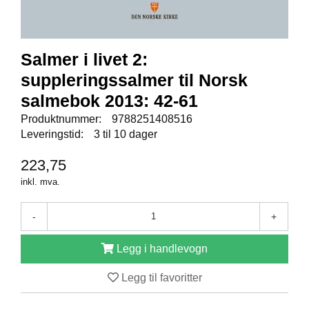
E
N
I
G
Salmer i livet 2:
H
E
suppleringssalmer til Norsk
T
salmebok 2013: 42-61
Produktnummer:
9788251408516
N
Leveringstid:
3 til 10 dager
Y
H
223,75
E
inkl. mva.
T
E
R
-
+
Legg i handlevogn
T
I
Legg til favoritter
L
B
U