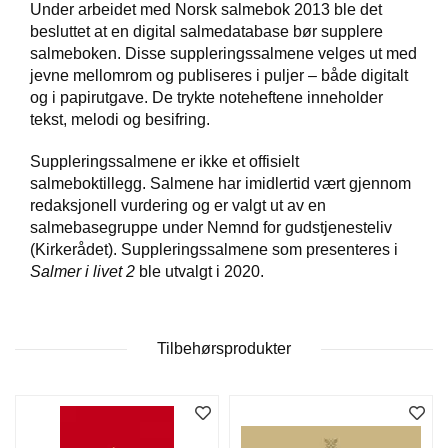
Under arbeidet med Norsk salmebok 2013 ble det
besluttet at en digital salmedatabase bør supplere
salmeboken. Disse suppleringssalmene velges ut med
W
I
jevne mellomrom og publiseres i puljer – både digitalt
L
og i papirutgave. De trykte noteheftene inneholder
L
tekst, melodi og besifring.
O
W
Suppleringssalmene er ikke et offisielt
T
salmeboktillegg. Salmene har imidlertid vært gjennom
R
redaksjonell vurdering og er valgt ut av en
E
E
salmebasegruppe under Nemnd for gudstjenesteliv
(Kirkerådet). Suppleringssalmene som presenteres i
Salmer i livet 2
ble utvalgt i 2020.
B
I
B
Tilbehørsprodukter
L
E
R