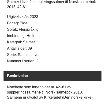
Salmer i livet 2: suppleringssalmer til Norsk salmebok
D
2013: 42-61
Utgivelsesår: 2023
B
Forlag: Eide
Ø
Språk: Flerspråklig
K
E
Innbinding: Heftet
R
Kategori: Salmer
Antall sider: 39
B
Serie: Salmer i livet
A
Nummer i serien: 2
R
N
Beskrivelse
G
Notehefte som inneholder nr. 42–61 av
A
suppleringssalmene til Norsk salmebok 2013.
V
Salmene er utvalgt av Kirkerådet (Den norske kirke).
E
R