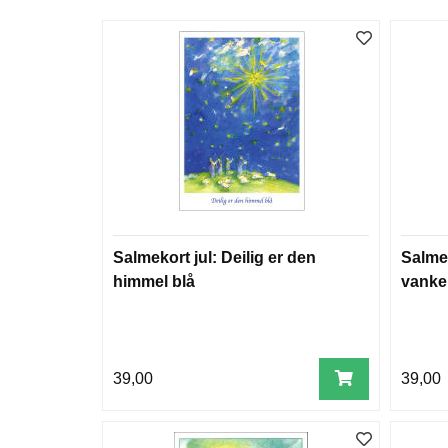
Salmekort jul: Deilig er den
Salmeko
himmel blå
vanke
39,00
39,00