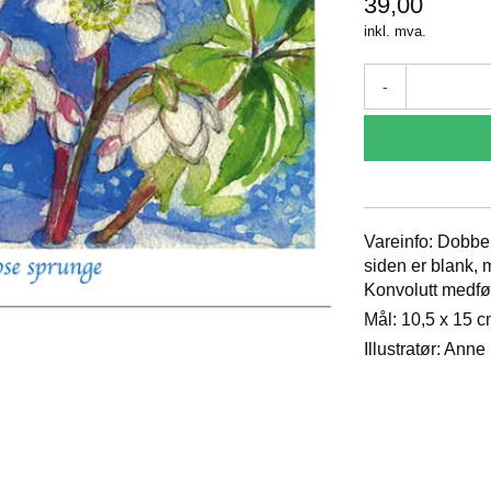
39,00
inkl. mva.
-
Vareinfo: Dobbe
siden er blank, m
Konvolutt medfø
Mål: 10,5 x 15 
Illustratør: Ann