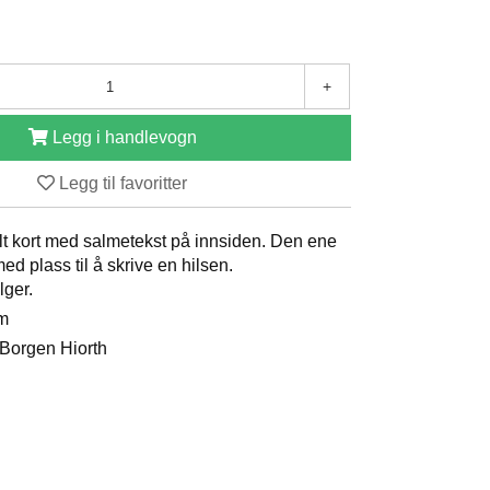
+
Legg i handlevogn
Legg til favoritter
lt kort med salmetekst på innsiden. Den ene
ed plass til å skrive en hilsen.
lger.
cm
e Borgen Hiorth