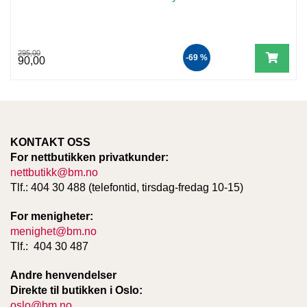
T
E
O
L
295,00
-69 %
O
90,00
G
I
O
G
S
T
KONTAKT OSS
U
For nettbutikken privatkunder:
D
nettbutikk@bm.no
I
Tlf.: 404 30 488 (telefontid, tirsdag-fredag 10-15)
E
For menigheter:
menighet@bm.no
Tlf.: 404 30 487
Andre henvendelser
Direkte til butikken i Oslo:
oslo@bm.no