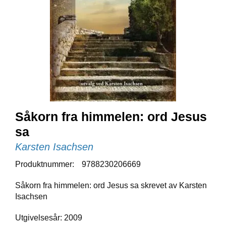
E
N
I
G
H
E
T
N
Y
Såkorn fra himmelen: ord Jesus
H
E
sa
T
E
Karsten Isachsen
R
Produktnummer:
9788230206669
Såkorn fra himmelen: ord Jesus sa skrevet av Karsten
T
Isachsen
I
L
B
Utgivelsesår: 2009
U