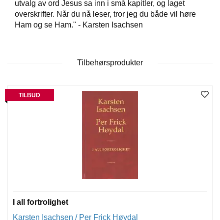
utvalg av ord Jesus sa inn i små kapitler, og laget
overskrifter. Når du nå leser, tror jeg du både vil høre
Ham og se Ham." - Karsten Isachsen
W
I
L
L
Tilbehørsprodukter
O
W
T
R
TILBUD
E
E
B
I
B
L
E
R
I all fortrolighet
Karsten Isachsen / Per Frick Høydal