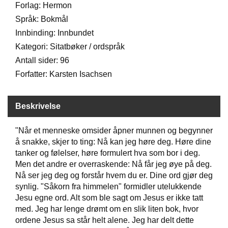
Forlag: Hermon
D
Språk: Bokmål
Innbinding: Innbundet
B
Kategori: Sitatbøker / ordspråk
Ø
Antall sider: 96
K
E
Forfatter: Karsten Isachsen
R
Beskrivelse
B
A
"Når et menneske omsider åpner munnen og begynner
R
å snakke, skjer to ting: Nå kan jeg høre deg. Høre dine
N
tanker og følelser, høre formulert hva som bor i deg.
Men det andre er overraskende: Nå får jeg øye på deg.
Nå ser jeg deg og forstår hvem du er. Dine ord gjør deg
G
synlig. "Såkorn fra himmelen" formidler utelukkende
A
Jesu egne ord. Alt som ble sagt om Jesus er ikke tatt
V
med. Jeg har lenge drømt om en slik liten bok, hvor
E
ordene Jesus sa står helt alene. Jeg har delt dette
R