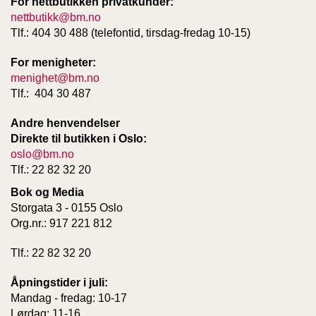
For nettbutikken privatkunder:
T
nettbutikk@bm.no
E
Tlf.: 404 30 488 (telefontid, tirsdag-fredag 10-15)
O
L
O
For menigheter:
G
menighet@bm.no
I
Tlf.: 404 30 487
O
G
Andre henvendelser
S
Direkte til butikken i Oslo:
T
oslo@bm.no
U
D
Tlf.: 22 82 32 20
I
Bok og Media
E
Storgata 3 - 0155 Oslo
Org.nr.: 917 221 812
Tlf.: 22 82 32 20
Åpningstider i juli:
Mandag - fredag: 10-17
Lørdag: 11-16