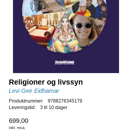
E
N
I
G
H
E
T
N
Y
H
E
T
Religioner og livssyn
E
R
Levi Geir Eidhamar
Produktnummer:
9788276345179
Leveringstid:
3 til 10 dager
T
I
699,00
L
B
inkl. mva.
U