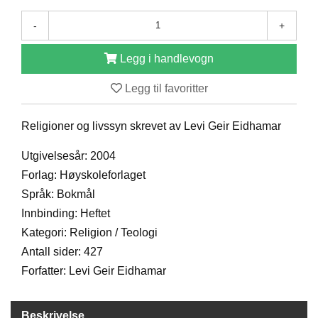
D
-
+
Legg i handlevogn
B
Ø
Legg til favoritter
K
E
R
Religioner og livssyn skrevet av Levi Geir Eidhamar
Utgivelsesår: 2004
B
Forlag: Høyskoleforlaget
A
R
Språk: Bokmål
N
Innbinding: Heftet
Kategori: Religion / Teologi
Antall sider: 427
G
A
Forfatter: Levi Geir Eidhamar
V
E
R
Beskrivelse