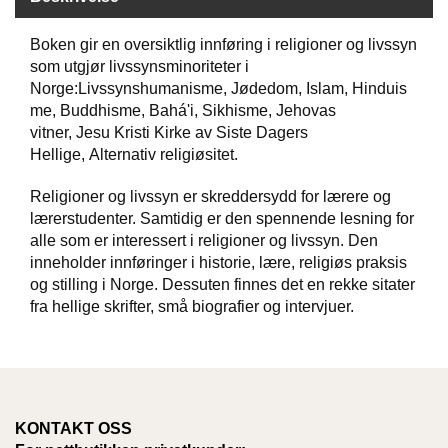
Boken gir en oversiktlig innføring i religioner og livssyn
W
som utgjør livssynsminoriteter i
I
Norge:Livssynshumanisme, Jødedom, Islam, Hinduis
L
me, Buddhisme, Bahá'i, Sikhisme, Jehovas
L
O
vitner, Jesu Kristi Kirke av Siste Dagers
W
Hellige, Alternativ religiøsitet.
T
R
Religioner og livssyn er skreddersydd for lærere og
E
lærerstudenter. Samtidig er den spennende lesning for
E
alle som er interessert i religioner og livssyn. Den
inneholder innføringer i historie, lære, religiøs praksis
og stilling i Norge. Dessuten finnes det en rekke sitater
B
fra hellige skrifter, små biografier og intervjuer.
I
B
L
E
R
KONTAKT OSS