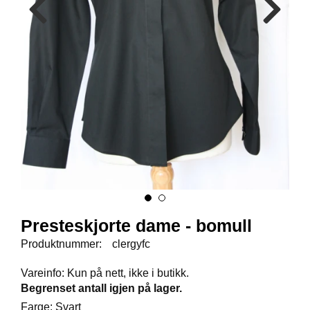
E
N
I
G
H
E
T
N
Y
H
E
T
E
R
Presteskjorte dame - bomull
Produktnummer:
clergyfc
T
I
Vareinfo: Kun på nett, ikke i butikk.
L
Begrenset antall igjen på lager.
B
Farge: Svart
U