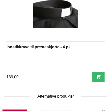
W
I
L
L
O
W
T
R
Innstikkrave til presteskjorte - 4 pk
E
E
B
139,00
I
B
L
E
Alternative produkter
R