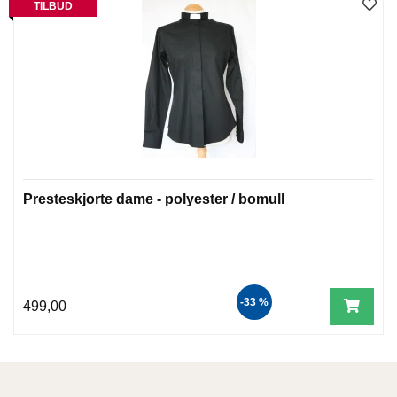
TILBUD
T
E
O
L
O
G
I
O
G
S
T
U
Presteskjorte dame - polyester / bomull
D
I
E
-33 %
499,00