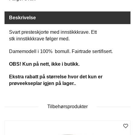
D
Beskrivelse
B
Ø
Svart presteskjorte med innstikkkrave. Ett
K
stk innstikkkrave følger med.
E
R
Damemodell i 100% bomull. Fairtrade sertifisert.
OBS! Kun på nett, ikke i butikk.
B
A
Ekstra rabatt på størrelse hvor det kun er
R
prøveekseplar igjen på lager..
N
Tilbehørsprodukter
G
A
V
E
R