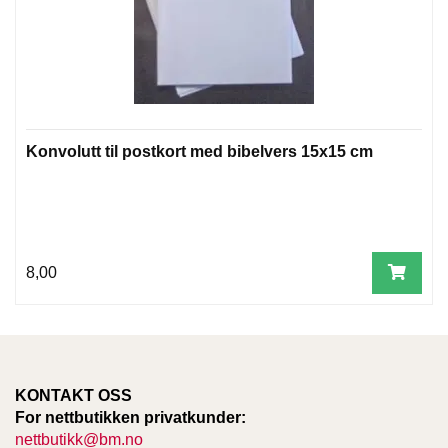
W
I
L
L
O
W
Konvolutt til postkort med bibelvers 15x15 cm
T
R
E
E
8,00
B
I
B
L
E
R
KONTAKT OSS
For nettbutikken privatkunder:
nettbutikk@bm.no