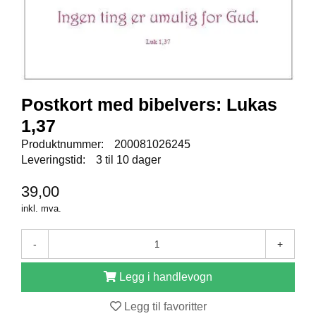
E
N
I
G
H
E
T
Postkort med bibelvers: Lukas
1,37
N
Produktnummer:
200081026245
Y
H
Leveringstid:
3 til 10 dager
E
T
39,00
E
inkl. mva.
R
-
+
T
I
Legg i handlevogn
L
B
Legg til favoritter
U