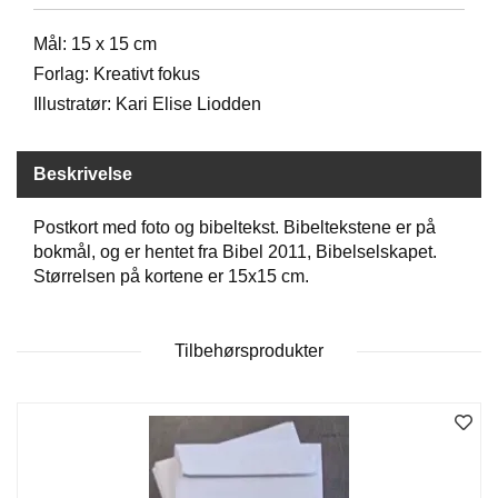
D
Mål: 15 x 15 cm
Forlag: Kreativt fokus
B
Illustratør: Kari Elise Liodden
Ø
K
E
Beskrivelse
R
Postkort med foto og bibeltekst. Bibeltekstene er på
bokmål, og er hentet fra Bibel 2011, Bibelselskapet.
B
Størrelsen på kortene er 15x15 cm.
A
R
N
Tilbehørsprodukter
G
A
V
E
R