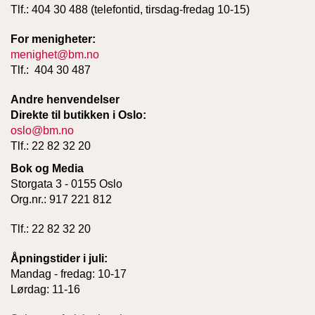
T
Tlf.: 404 30 488 (telefontid, tirsdag-fredag 10-15)
E
O
For menigheter:
L
menighet@bm.no
O
Tlf.: 404 30 487
G
I
Andre henvendelser
O
G
Direkte til butikken i Oslo:
S
oslo@bm.no
T
Tlf.: 22 82 32 20
U
D
Bok og Media
I
Storgata 3 - 0155 Oslo
E
Org.nr.: 917 221 812
Tlf.: 22 82 32 20
Åpningstider i juli:
Mandag - fredag: 10-17
Lørdag: 11-16