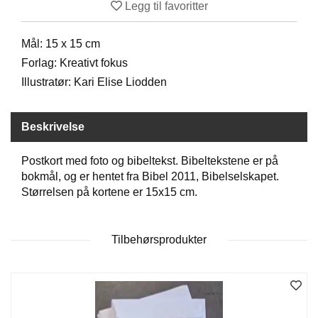
Legg til favoritter
D
Mål: 15 x 15 cm
B
Forlag: Kreativt fokus
Ø
Illustratør: Kari Elise Liodden
K
E
R
Beskrivelse
Postkort med foto og bibeltekst. Bibeltekstene er på
B
bokmål, og er hentet fra Bibel 2011, Bibelselskapet.
A
R
Størrelsen på kortene er 15x15 cm.
N
Tilbehørsprodukter
G
A
V
E
R