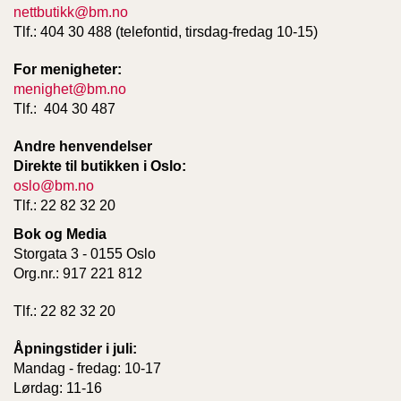
T
nettbutikk@bm.no
E
Tlf.: 404 30 488 (telefontid, tirsdag-fredag 10-15)
O
L
For menigheter:
O
menighet@bm.no
G
Tlf.: 404 30 487
I
O
G
Andre henvendelser
S
Direkte til butikken i Oslo:
T
oslo@bm.no
U
Tlf.: 22 82 32 20
D
I
Bok og Media
E
Storgata 3 - 0155 Oslo
Org.nr.: 917 221 812
Tlf.: 22 82 32 20
Åpningstider i juli:
Mandag - fredag: 10-17
Lørdag: 11-16