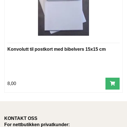
W
I
L
L
O
W
T
Konvolutt til postkort med bibelvers 15x15 cm
R
E
E
8,00
B
I
B
L
E
R
KONTAKT OSS
For nettbutikken privatkunder: