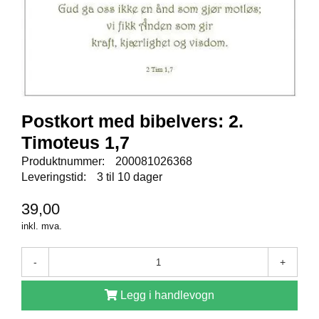
E
N
I
G
H
E
T
Postkort med bibelvers: 2.
N
Timoteus 1,7
Y
H
Produktnummer:
200081026368
E
Leveringstid:
3 til 10 dager
T
E
39,00
R
inkl. mva.
-
+
T
I
L
Legg i handlevogn
B
U