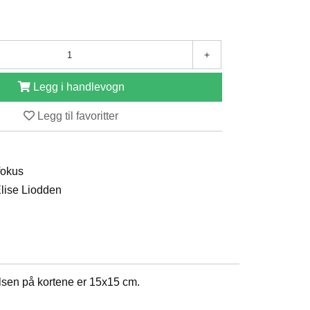
+
Legg i handlevogn
Legg til favoritter
 fokus
 Elise Liodden
elsen på kortene er 15x15 cm.