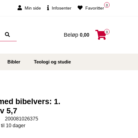
0
Min side
Infosenter
Favoritter
0
Beløp
0,00
Bibler
Teologi og studie
med bibelvers: 1.
v 5,7
:
200081026375
 til 10 dager