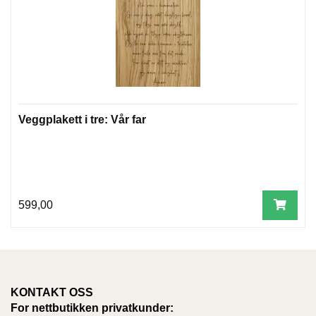
T
E
O
L
O
G
I
O
G
Veggplakett i tre: Vår far
S
T
U
D
I
E
599,00
KONTAKT OSS
For nettbutikken privatkunder: