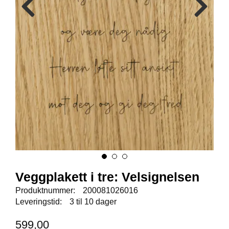
E
N
I
G
H
E
T
N
Y
H
E
T
E
R
Veggplakett i tre: Velsignelsen
T
Produktnummer:
200081026016
I
Leveringstid:
3 til 10 dager
L
B
599,00
U