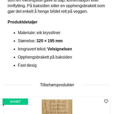
som en meningsfull gave til dåp, konfirmasjon eller
innflytting. På baksiden sitter en opphengsbrakett som
gjør det enkelt å henge bildet rett på veggen.
W
I
Produktdetaljer
L
L
Materiale: eik kryssfiner
O
W
Størrelse:
320 × 195 mm
T
R
Inngravert tekst:
Velsignelsen
E
Opphengsbrakett på baksiden
E
Fast desig
B
I
B
Tilbehørsprodukter
L
E
R
NYHET