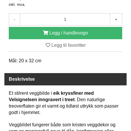
inkl. mva.
D
-
+
B
Ø
Legg i handlevogn
K
E
Legg til favoritter
R
Mål: 20 x 32 cm
B
A
R
Beskrivelse
N
Et stilrent veggbilde i
eik kryssfiner med
Velsignelsen inngravert i treet
. Den naturlige
G
treoverflaten gir et varmt og tidløst uttrykk som passer
A
godt i hjemmet.
V
E
Veggbildet fungerer både som kristen veggdekor og
R