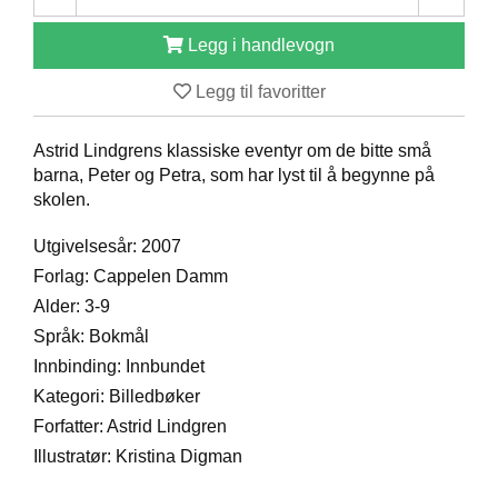
D
Legg i handlevogn
Legg til favoritter
B
Ø
K
Astrid Lindgrens klassiske eventyr om de bitte små
E
barna, Peter og Petra, som har lyst til å begynne på
R
skolen.
Utgivelsesår: 2007
B
Forlag: Cappelen Damm
A
R
Alder: 3-9
N
Språk: Bokmål
Innbinding: Innbundet
Kategori: Billedbøker
G
A
Forfatter: Astrid Lindgren
V
Illustratør: Kristina Digman
E
R