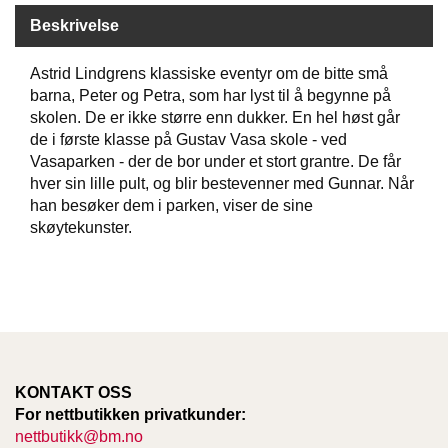
Beskrivelse
W
Astrid Lindgrens klassiske eventyr om de bitte små
I
L
barna, Peter og Petra, som har lyst til å begynne på
L
skolen. De er ikke større enn dukker. En hel høst går
O
de i første klasse på Gustav Vasa skole - ved
W
Vasaparken - der de bor under et stort grantre. De får
T
hver sin lille pult, og blir bestevenner med Gunnar. Når
R
han besøker dem i parken, viser de sine
E
E
skøytekunster.
B
I
B
L
E
R
KONTAKT OSS
For nettbutikken privatkunder:
nettbutikk@bm.no