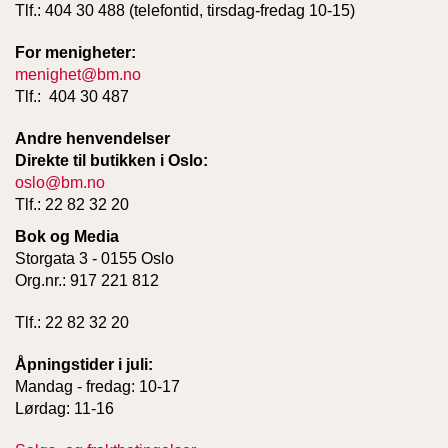
Tlf.: 404 30 488 (telefontid, tirsdag-fredag 10-15)
T
E
O
For menigheter:
L
menighet@bm.no
O
Tlf.: 404 30 487
G
I
Andre henvendelser
O
Direkte til butikken i Oslo:
G
oslo@bm.no
S
T
Tlf.: 22 82 32 20
U
Bok og Media
D
Storgata 3 - 0155 Oslo
I
E
Org.nr.: 917 221 812
Tlf.: 22 82 32 20
Åpningstider i juli:
Mandag - fredag: 10-17
Lørdag: 11-16