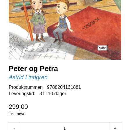
E
N
I
G
H
E
T
N
Y
H
Peter og Petra
E
Astrid Lindgren
T
E
Produktnummer:
9788204131881
R
Leveringstid:
3 til 10 dager
299,00
T
I
inkl. mva.
L
B
-
+
U